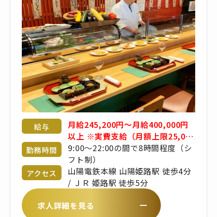
月給245,200円〜月給400,000円
給与
以上 ※実費支給（月額上限25,000
円） ※食事手当、固定残業代手当
9:00〜22:00の間で8時間程度（シ
勤務時間
あり ※賞与あり ※経験・年齢・能
フト制）
力考慮 応相談 ※昇給あり
山陽電鉄本線 山陽姫路駅 徒歩4分
アクセス
/ ＪＲ 姫路駅 徒歩5分
求人詳細を見る