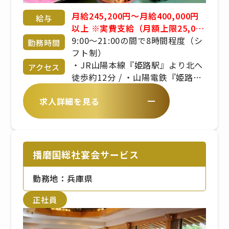
月給245,200円〜月給400,000円
給与
以上 ※実費支給（月額上限25,000
円） ※食事手当、固定残業代手当
9:00〜21:00の間で8時間程度（シ
勤務時間
あり ※賞与あり ※経験・年齢・能
フト制）
力考慮 応相談 ※昇給あり
・JR山陽本線『姫路駅』より北へ
アクセス
徒歩約12分 / ・山陽電鉄『姫路
駅』より北へ徒歩約12分
求人詳細を見る
播磨国総社宴会サービス
勤務地：兵庫県
正社員