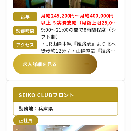
月給245,200円〜月給400,000円
給与
以上 ※実費支給（月額上限25,000
円） ※食事手当、固定残業代手当
9:00〜21:00の間で8時間程度（シ
勤務時間
あり ※賞与あり ※経験・年齢・能
フト制）
力考慮 応相談 ※昇給あり
・JR山陽本線『姫路駅』より北へ
アクセス
徒歩約12分 / ・山陽電鉄『姫路
駅』より北へ徒歩約12分
求人詳細を見る
SEIKO CLUBフロント
勤務地：兵庫県
正社員