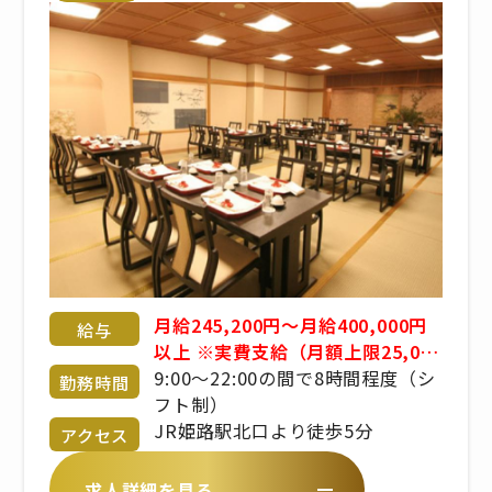
月給245,200円〜月給400,000円
給与
以上 ※実費支給（月額上限25,000
円） ※食事手当、固定残業代手当
9:00〜22:00の間で8時間程度（シ
勤務時間
あり ※賞与あり ※経験・年齢・能
フト制）
力考慮 応相談 ※昇給あり
JR姫路駅北口より徒歩5分
アクセス
求人詳細を見る