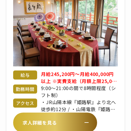
月給245,200円〜月給400,000円
給与
以上 ※実費支給（月額上限25,000
円） ※食事手当、固定残業代手当
9:00〜21:00の間で8時間程度（シ
勤務時間
あり ※賞与あり ※経験・年齢・能
フト制）
力考慮 応相談 ※昇給あり
・JR山陽本線『姫路駅』より北へ
アクセス
徒歩約12分 / ・山陽電鉄『姫路
駅』より北へ徒歩約12分
求人詳細を見る