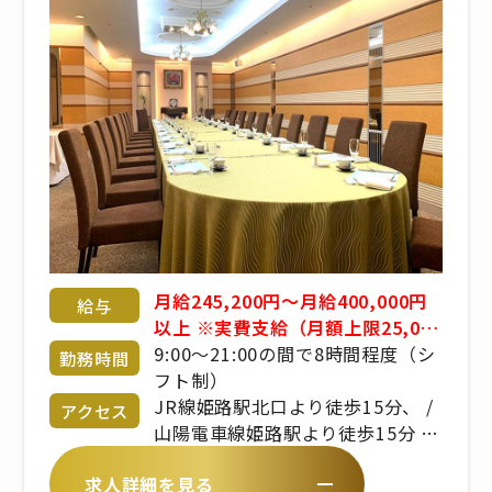
月給245,200円〜月給400,000円
給与
以上 ※実費支給（月額上限25,000
円） ※食事手当、固定残業代手当
9:00〜21:00の間で8時間程度（シ
勤務時間
あり ※賞与あり ※経験・年齢・能
フト制）
力考慮 応相談 ※昇給あり
JR線姫路駅北口より徒歩15分、 /
アクセス
山陽電車線姫路駅より徒歩15分 /
山陽自動車道姫路東ICより車で約
求人詳細を見る
10分、