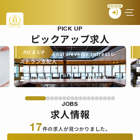
新規会員登録
PICK UP
ピックアップ求人
PICK UP
tureverse retreatレ
THE PASONA naturever
理長候補
料理長・料理長候補
兵庫県
正社員募集
JOBS
求人情報
17
件の求人が見つかりました。