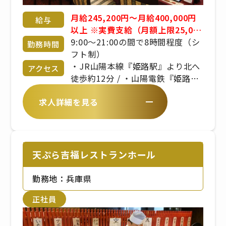
月給245,200円〜月給400,000円
給与
以上 ※実費支給（月額上限25,000
円） ※食事手当、固定残業代手当
9:00〜21:00の間で8時間程度（シ
勤務時間
あり ※賞与あり ※経験・年齢・能
フト制）
力考慮 応相談 ※昇給あり
・JR山陽本線『姫路駅』より北へ
アクセス
徒歩約12分 / ・山陽電鉄『姫路
駅』より北へ徒歩約12分
求人詳細を見る
天ぷら吉福レストランホール
勤務地：兵庫県
正社員