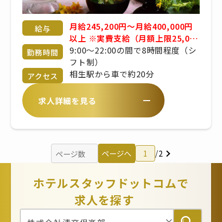
月給245,200円〜月給400,000円
給与
以上 ※実費支給（月額上限25,000
円） ※食事手当、固定残業代手当
9:00〜22:00の間で8時間程度（シ
勤務時間
あり ※賞与あり ※経験・年齢・能
フト制）
力考慮 応相談 ※昇給あり
相生駅から車で約20分
アクセス
求人詳細を見る
ページへ
1
/
2
ホテルスタッフドットコムで
求人を探す