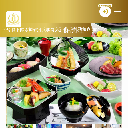
新規会員登録
ホーム
>
求人情報
>
兵庫県
>
SEIKO CLUB和食調理
SEIKO CLUB和食調理