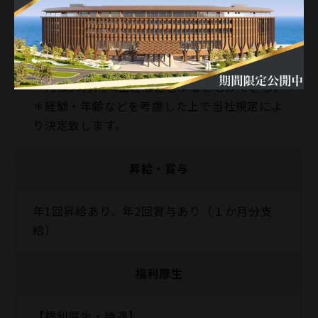
る）
〇熟練者
・月収28万円（指導をすることができる）
〇熟練者
・月収30万円（主任などをすることができる）
＊経験・年齢などを考慮した上で当社規定によ
り決定致します。
昇給・賞与
年1回昇給あり、年2回賞与あり（１か月分支
給）
福利厚生
【福利厚生・待遇】