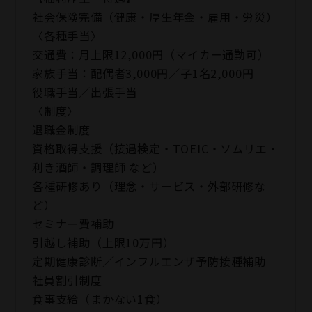
社会保険完備（健康・厚生年金・雇用・労災）
〈各種手当〉
交通費：月上限12,000円（マイカー通勤可）
家族手当：配偶者3,000円／子1名2,000円
役職手当／出張手当
〈制度〉
退職金制度
資格取得支援（接遇検定・TOEIC・ソムリエ・
利き酒師・調理師 など）
各種研修あり（理念・サービス・外部研修な
ど）
セミナー費補助
引越し補助（上限10万円）
定期健康診断／インフルエンザ予防接種補助
社員割引制度
食事支給（まかない1食）