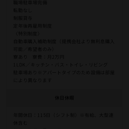
職場駐車場完備
転勤なし
制服貸与
定年後再雇用制度
〈特別制度〉
自動車購入補助制度（提携会社より無利息購入
可能／希望者のみ）
寮あり 寮費：月2万円
1LDK／キッチン・バス・トイレ・リビング
駐車場あり※アパートタイプのため設備は部屋
により異なります
休日休暇
年間休日：115日（シフト制）※有給、大型連
休含む