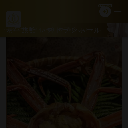
新規会員登録
ホーム
>
求人情報
>
京都府
>
炭平旅館 レストランホール
炭平旅館 レストランホール