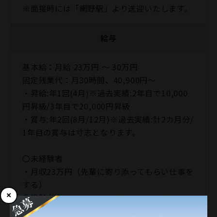
※面接時には「網野駅」より送迎いたします。
給与
基本給：月給 23万円 〜 30万円
固定残業代：月30時間、40,900円～
・昇給:年1回(4月)※過去実績:2年目で10,000
円昇級/3年目で20,000円昇級
・賞与:年2回(8月/12月)※過去実績:計2カ月分/
1年目の賞与は寸志となります。
〇未経験者
・月収23万円（先輩に寄り添ってもらい仕事を
する）
〇経験者
・月収25万円（指示されたら大抵のことはでき