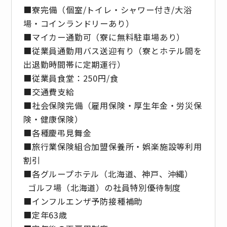
■寮完備（個室/トイレ・シャワー付き/大浴
場・コインランドリーあり）
■マイカー通勤可（寮に無料駐車場あり）
■従業員通勤用バス送迎有り（寮とホテル間を
出退勤時間帯に定期運行）
■従業員食堂：250円/食
■交通費支給
■社会保険完備（雇用保険・厚生年金・労災保
険・健康保険）
■各種慶弔見舞金
■旅行業保険組合加盟保養所・娯楽施設等利用
割引
■各グループホテル（北海道、神戸、沖縄）
ゴルフ場（北海道）の社員特別優待制度
■インフルエンザ予防接種補助
■定年63歳