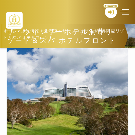
新規会員登録
ホーム
>
求人情報
>
北海道
>
ザ・ウィンザーホテル洞爺リゾー
ザ・ウィンザーホテル洞爺リ
ト＆スパ ホテルフロント
ゾート＆スパ ホテルフロント