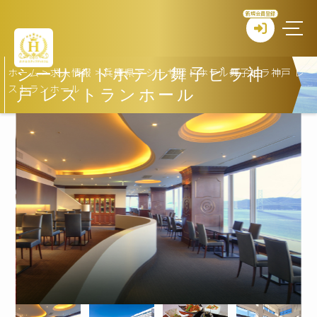
新規会員登録
ホーム
>
求人情報
>
兵庫県
>
シーサイドホテル舞子ビラ神戸 レ
シーサイドホテル舞子ビラ神
ストランホール
戸 レストランホール