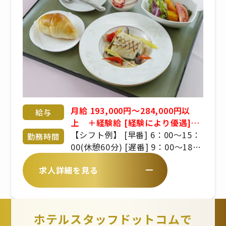
月給 193,000円～284,000円以
給与
上 ＋経験給 [経験により優遇]
[試用期間あり][交通費全額支給]
【シフト例】 [早番] 6：00～15：
勤務時間
[賞与有り][昇給有り]
00(休憩60分) [遅番] 9：00～18：
00(休憩60分)
求人詳細を見る
ホテルスタッフドットコムで