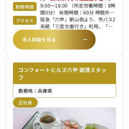
万円～4.5万円
9:00～18:00 （所定労働時間：8時
勤務時間
間0分） 休憩時間：60分 時間外労
働有無：有
阪急「六甲」駅山側より、市バス2
アクセス
系統「三宮方面行き」利用、「篠
原本町3丁目」下車、北へ徒歩5分
求人詳細を見る
コンフォートヒルズ六甲 調理スタッ
フ
勤務地：兵庫県
正社員