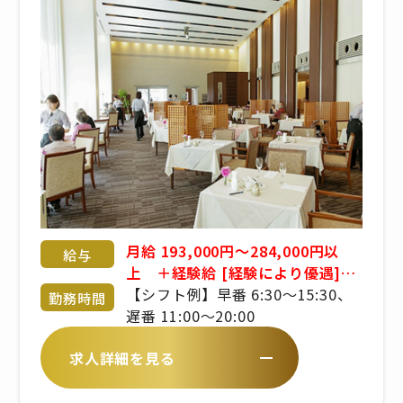
職手当・残業手当 年末年始手当
（12/31～1/3） 賞与あり 実績年
2回/3ヶ月分 ※試用期間３ヶ月
（条件変更なし）
月給 193,000円～284,000円以
給与
上 ＋経験給 [経験により優遇]
[試用期間あり][交通費全額支給]
【シフト例】早番 6:30～15:30、
勤務時間
[賞与有り][昇給有り]
遅番 11:00～20:00
求人詳細を見る