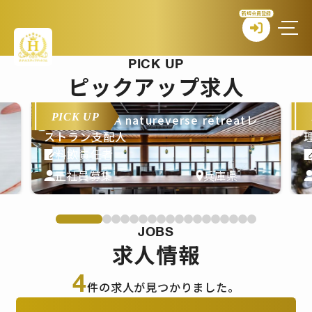
新規会員登録
PICK UP
ピックアップ求人
PICK UP
THE PASONA natureverse retreatレ
T
ストラン支配人
料飲責任者
正社員募集
兵庫県
JOBS
求人情報
4
件の求人が見つかりました。