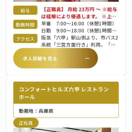
【正職員】 月給 23万円 〜 ※給与
給与
は経験により優遇します。 ※上記
月給は、基本給15万円、初任者研
早番 7:00～16:00（休憩1時間）
勤務時間
修修了者の業務手当3万円、夜勤手
日勤 9:00～18:00（休憩1時間）
当3.2万円、処遇改善手当1.55万
遅番 11:00～20:00（休憩1時
阪急「六甲」駅山側より、市バス2
アクセス
円、住宅手当（その他）3,000円
間）夜勤 17:00～翌10:00（休憩
系統「三宮方面行き」利用、「篠
を含みます。 給与詳細 ■介護福祉
2時間）
原本町3丁目」下車、北へ徒歩5
求人詳細を見る
士 月給19万円～・基本給 15万
分。
円～・業務手当 4万円 ■介護職
員初任者研修（旧ヘルパー2級）月
給18万円～・基本給 15万円～・
業務手当 3万円 ■住宅手当・世
コンフォートヒルズ六甲 レストラン
帯主扶養あり 1.5万円・世帯主扶
ホール
養なし 1万円・その他 3,000円
夜勤手当 3.2万円（8,000円/回、
勤務地：兵庫県
月4回想定）・処遇改善手当 1.55
万円・家族手当・配偶者 1万円・
正社員
子 3,000円/人 ※第3子まで 役