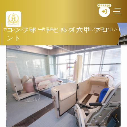
新規会員登録
ホーム
>
求人情報
>
兵庫県
>
コンフォートヒルズ六甲 フロント
コンフォートヒルズ六甲 フロ
ント