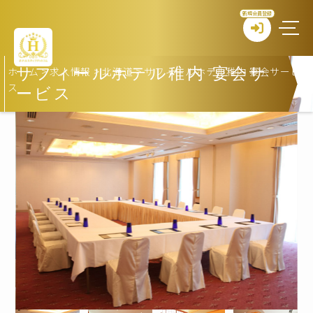
新規会員登録
ホーム
>
求人情報
>
北海道
>
サフィールホテル稚内 宴会サービ
サフィールホテル稚内 宴会サ
ス
ービス