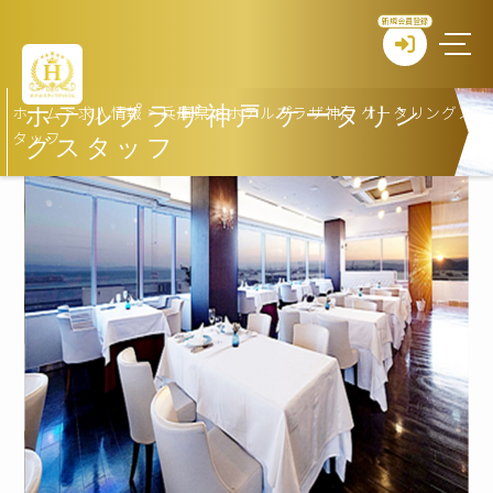
新規会員登録
ホーム
>
求人情報
>
兵庫県
>
ホテルプラザ神戸 ケータリングス
ホテルプラザ神戸 ケータリン
タッフ
グスタッフ