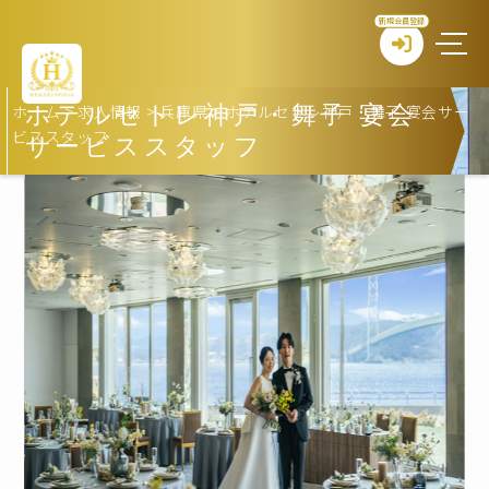
新規会員登録
ホーム
>
求人情報
>
兵庫県
>
ホテルセトレ神戸・舞子 宴会サー
ホテルセトレ神戸・舞子 宴会
ビススタッフ
サービススタッフ