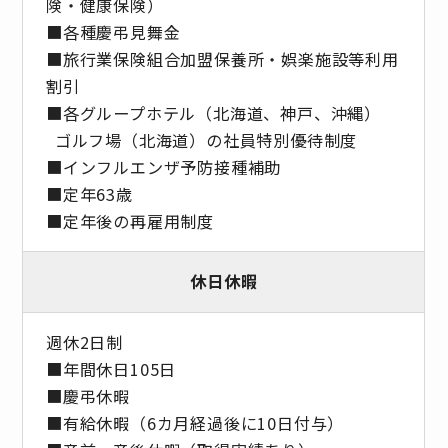
険・健康保険）
■各種慶弔見舞金
■旅行業保険組合加盟保養所・娯楽施設等利用
割引
■各グループホテル（北海道、神戸、沖縄）
ゴルフ場（北海道）の社員特別優待制度
■インフルエンザ予防接種補助
■定年63歳
■定年後の再雇用制度
休日休暇
週休2日制
■年間休日105日
■慶弔休暇
■有給休暇（6カ月経過後に10日付与）