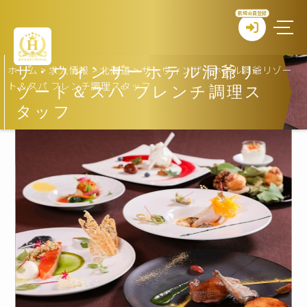
新規会員登録
ホーム
>
求人情報
>
北海道
>
ザ・ウィンザーホテル洞爺リゾー
ザ・ウィンザーホテル洞爺リ
ト＆スパ フレンチ調理スタッフ
ゾート＆スパ フレンチ調理ス
タッフ