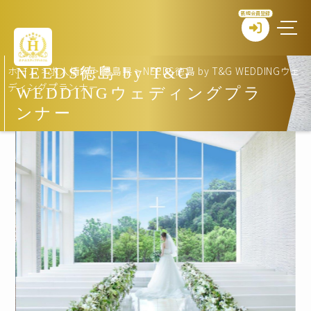
新規会員登録
ホーム
>
求人情報
>
徳島県
>
NEEDS徳島 by T&G WEDDINGウェ
NEEDS徳島 by T&G
ディングプランナー
WEDDINGウェディングプラ
ンナー