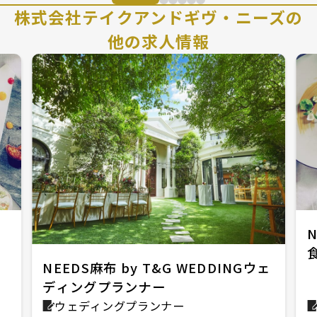
株式会社テイクアンドギヴ・ニーズの
他の求人情報
N
NEEDS麻布 by T&G WEDDINGウェ
ディングプランナー
ウェディングプランナー