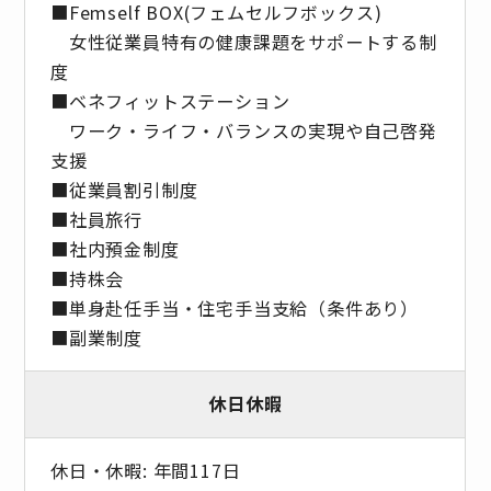
■Femself BOX(フェムセルフボックス)
女性従業員特有の健康課題をサポートする制
度
■ベネフィットステーション
ワーク・ライフ・バランスの実現や自己啓発
支援
■従業員割引制度
■社員旅⾏
■社内預⾦制度
■持株会
■単身赴任手当・住宅手当支給（条件あり）
■副業制度
休日休暇
休日・休暇: 年間117日