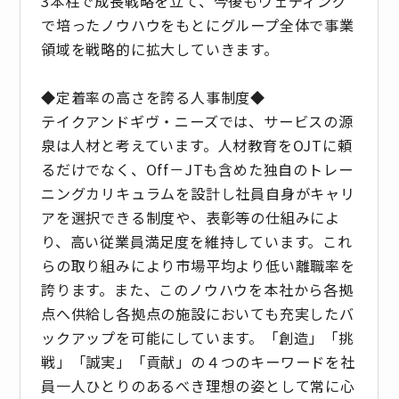
3本柱で成長戦略を立て、今後もウェディング
で培ったノウハウをもとにグループ全体で事業
領域を戦略的に拡大していきます。
◆定着率の高さを誇る人事制度◆
テイクアンドギヴ・ニーズでは、サービスの源
泉は人材と考えています。人材教育をOJTに頼
るだけでなく、Off－JTも含めた独自のトレー
ニングカリキュラムを設計し社員自身がキャリ
アを選択できる制度や、表彰等の仕組みによ
り、高い従業員満足度を維持しています。これ
らの取り組みにより市場平均より低い離職率を
誇ります。また、このノウハウを本社から各拠
点へ供給し各拠点の施設においても充実したバ
ックアップを可能にしています。「創造」「挑
戦」「誠実」「貢献」の４つのキーワードを社
員一人ひとりのあるべき理想の姿として常に心