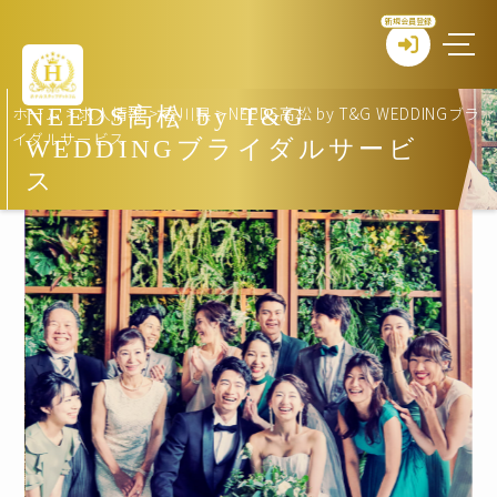
新規会員登録
ホーム
>
求人情報
>
香川県
>
NEEDS高松 by T&G WEDDINGブラ
NEEDS高松 by T&G
イダルサービス
WEDDINGブライダルサービ
ス