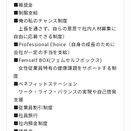
■報奨⾦
■制服支給
■俺の私のチャンス制度
上長を通さず、自らの意思で社内人材募集に
自由に応募できる制度）
■Professional Choice（自身の成長のために
会社が⼀定の手当を支給）
■Femself BOX(フェムセルフボックス)
女性従業員特有の健康課題をサポートする制
度
■ベネフィットステーション
ワーク・ライフ・バランスの実現や自己啓発
支援
■従業員割引制度
■社員旅⾏
■社内預⾦制度
■持株会