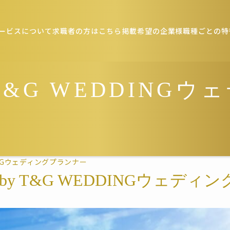
ービスについて
求職者の方はこちら
掲載希望の企業様
職種ごとの特
 T&G WEDDINGウ
DDINGウェディングプランナー
 by T&G WEDDINGウェデ