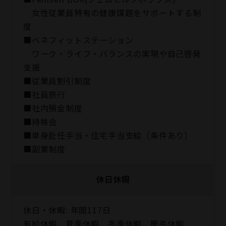
女性従業員特有の健康課題をサポートする制
度
■ベネフィットステーション
ワーク・ライフ・バランスの実現や自己啓発
支援
■従業員割引制度
■社員旅⾏
■社内預⾦制度
■持株会
■単身赴任手当・住宅手当支給（条件あり）
■副業制度
休日休暇
休日・休暇: 年間117日
有給休暇、夏季休暇、冬季休暇、慶弔休暇