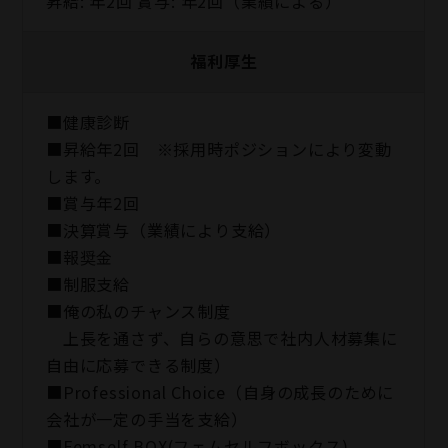
昇給: 年2回 賞与: 年2回（業績による）
福利厚生
■健康診断
■昇給年2回 ※採⽤時ポジションにより変動
します。
■賞与年2回
■決算賞与（業績により⽀給）
■報奨⾦
■制服支給
■俺の私のチャンス制度
上長を通さず、自らの意思で社内人材募集に
自由に応募できる制度）
■Professional Choice（自身の成長のために
会社が⼀定の手当を支給）
■Femself BOX(フェムセルフボックス)