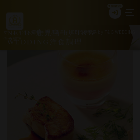
新規会員登録
ホーム
>
求人情報
>
鹿児島県
>
NEEDS鹿児島 by T&G WEDDING
NEEDS鹿児島 by T&G
洋食調理
WEDDING洋食調理