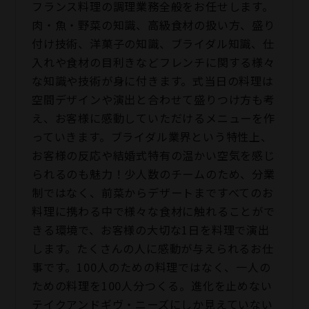
フランス料理の調理業務全般をお任せします。
肉・魚・野菜の知識、高級食材の扱い方、盛り
付け技術、洋菓子の知識、ブライダル知識、仕
入れや食材の目利きなどフレンチに関する様々
な知識や技術が身に付きます。式当日の料理は
空間デザインや演出と合わせて盛りつけ方も考
え、お客様に感動していただけるメニューを作
っていきます。ブライダル業界という特性上、
お客様の反応や結婚式特有の温かい空気を感じ
られるのも魅力！少人数のチームのため、分業
制ではなく、前菜からデザートまですべてのお
料理に携わる中で様々な食材に触れることがで
きる環境で、お客様の大切な1日を料理で演出
します。たくさんの人に感動が与えられるお仕
事です。100人のための料理ではなく、一人の
ための料理を100人分つくる。進化を止めない
テイクアンドギヴ・ニーズにしか見えていない