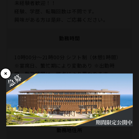
未経験者歓迎！！
経験、学歴、転職回数は不問です。
興味がある方は是非、ご応募ください。
勤務時間
10時00分〜21時00分 シフト制（休憩1時間）
※宴席日、繁忙期により変動あり ※出勤時
間、勤務時間は、拠点により異なります
勤務地
NEEDS鹿児島 by T&G WEDDING
勤務地住所