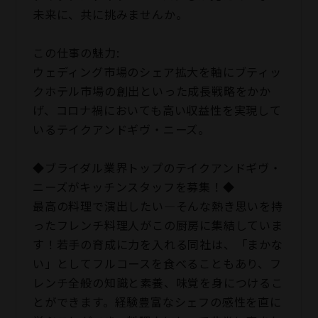
未来に、共に挑みませんか。
この仕事の魅力:
ウェディング市場のシェア拡大を軸にブティッ
クホテル市場の創出といった成長戦略をかか
げ、コロナ禍においても高い収益性を実現して
いるテイクアンドギヴ・ニーズ。
◆ブライダル業界トップのテイクアンドギヴ・
ニーズがキッチンスタッフを募集！◆
最高の料理で演出したい―そんな熱き思いを持
ったフレンチ料理人がこの厨房に集結していま
す！若手の育成に力を入れる同社は、「まかな
い」としてフルコースを食べることもあり、フ
レンチ全般の知識と素養、味覚を身につけるこ
とができます。経験豊富なシェフの感性を直に