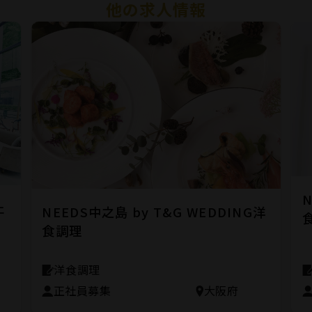
他の求人情報
N
ェ
NEEDS中之島 by T&G WEDDING洋
食調理
洋食調理
正社員募集
大阪府