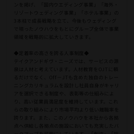
ンを掲げ、「国内ウエディング事業」「海外・
リゾートウェディング事業」「ホテル事業」の
3本柱で成長戦略を立て、今後もウェディング
で培ったノウハウをもとにグループ全体で事業
領域を戦略的に拡大していきます。
◆定着率の高さを誇る人事制度◆
テイクアンドギヴ・ニーズでは、サービスの源
泉は人材と考えています。人材教育をOJTに頼
るだけでなく、Off－JTも含めた独自のトレー
ニングカリキュラムを設計し社員自身がキャリ
アを選択できる制度や、表彰等の仕組みによ
り、高い従業員満足度を維持しています。これ
らの取り組みにより市場平均より低い離職率を
誇ります。また、このノウハウを本社から各拠
点へ供給し各拠点の施設においても充実したバ
ックアップを可能にしています。「創造」「挑