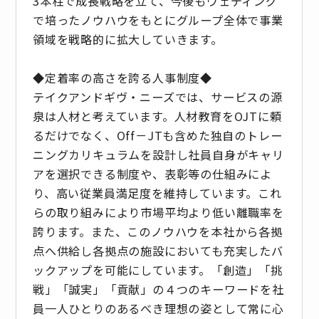
3本柱で成長戦略を立て、今後もウェディング
で培ったノウハウをもとにグループ全体で事業
領域を戦略的に拡大していきます。
◆定着率の高さを誇る人事制度◆
テイクアンドギヴ・ニーズでは、サービスの源
泉は人材と考えています。人材教育をOJTに頼
るだけでなく、Off－JTも含めた独自のトレー
ニングカリキュラムを設計し社員自身がキャリ
アを選択できる制度や、表彰等の仕組みによ
り、高い従業員満足度を維持しています。これ
らの取り組みにより市場平均より低い離職率を
誇ります。また、このノウハウを本社から各拠
点へ供給し各拠点の施設においても充実したバ
ックアップを可能にしています。「創造」「挑
戦」「誠実」「貢献」の４つのキーワードを社
員一人ひとりのあるべき理想の姿として常に心