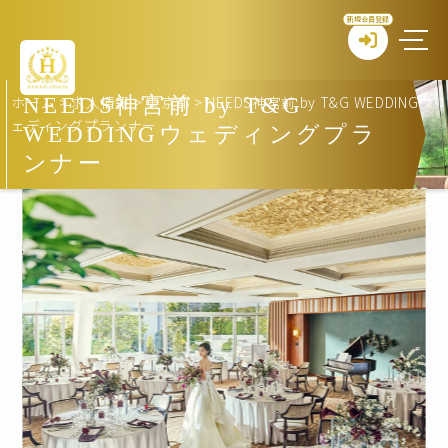
新規会員登録
ホーム
>
求人情報
>
東京都
>
NEEDS神宮前 by T&G WEDDINGウ
NEEDS神宮前 by T&G
ェディングプランナー
WEDDINGウェディングプラ
ンナー