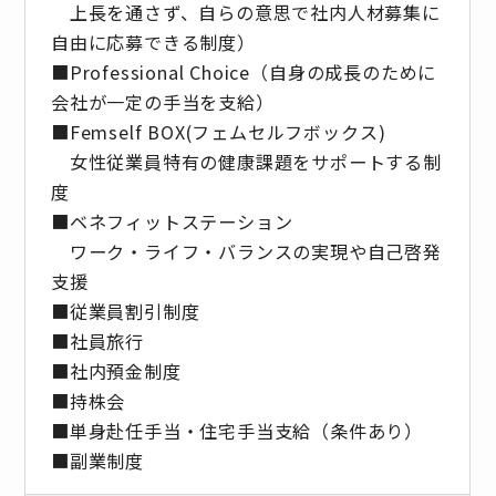
上長を通さず、自らの意思で社内人材募集に
自由に応募できる制度）
■Professional Choice（自身の成長のために
会社が⼀定の手当を支給）
■Femself BOX(フェムセルフボックス)
女性従業員特有の健康課題をサポートする制
度
■ベネフィットステーション
ワーク・ライフ・バランスの実現や自己啓発
支援
■従業員割引制度
■社員旅⾏
■社内預⾦制度
■持株会
■単身赴任手当・住宅手当支給（条件あり）
■副業制度