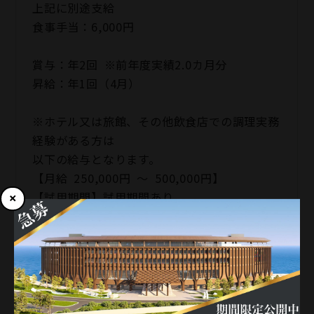
上記に別途支給
食事手当：6,000円
賞与：年2回 ※前年度実績2.0カ月分
昇給：年1回（4月）
※ホテル又は旅館、その他飲食店での調理実務
経験がある方は
以下の給与となります。
【月給 250,000円 ～ 500,000円】
【試用期間】試用期間あり
試用期間の長さ：3ヶ月
雇用形態、給与は本採用時と同じです。
昇給・賞与