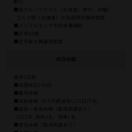
割引
■各グループホテル（北海道、神戸、沖縄）
ゴルフ場（北海道）の社員特別優待制度
■インフルエンザ予防接種補助
■定年63歳
■定年後の再雇用制度
休日休暇
週休2日制
■年間休日105日
■慶弔休暇
■有給休暇（6カ月経過後に10日付与）
■産前・産後休暇（取得実績あり）
2022年 産休2名、復帰1名
■育児休暇（取得実績あり）