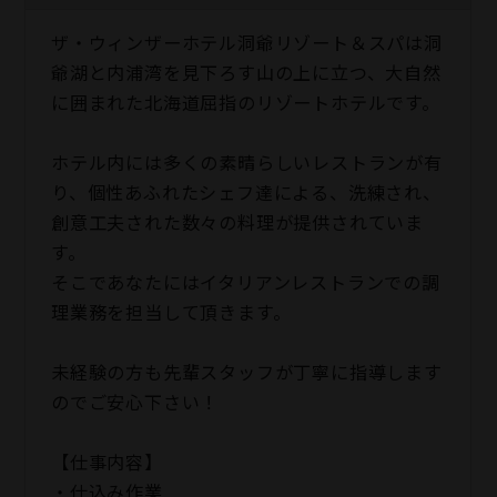
ザ・ウィンザーホテル洞爺リゾート＆スパは洞
爺湖と内浦湾を見下ろす山の上に立つ、大自然
に囲まれた北海道屈指のリゾートホテルです。
ホテル内には多くの素晴らしいレストランが有
り、個性あふれたシェフ達による、洗練され、
創意工夫された数々の料理が提供されていま
す。
そこであなたにはイタリアンレストランでの調
理業務を担当して頂きます。
未経験の方も先輩スタッフが丁寧に指導します
のでご安心下さい！
【仕事内容】
・仕込み作業