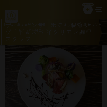
新規会員登録
ホーム
>
求人情報
>
北海道
>
ザ・ウィンザーホテル洞爺リゾー
ザ・ウィンザーホテル洞爺リ
ト＆スパ イタリアン調理スタッフ
ゾート＆スパ イタリアン調理
スタッフ