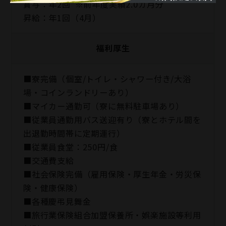
賞与：年2回 ※前年度実績2.0カ月分
昇給：年1回（4月）
福利厚生
■寮完備（個室/トイレ・シャワー付き/大浴
場・コインランドリーあり）
■マイカー通勤可（寮に無料駐車場あり）
■従業員通勤用バス送迎有り（寮とホテル間を
出退勤時間帯に定期運行）
■従業員食堂：250円/食
■交通費支給
■社会保険完備（雇用保険・厚生年金・労災保
険・健康保険）
■各種慶弔見舞金
■旅行業保険組合加盟保養所・娯楽施設等利用