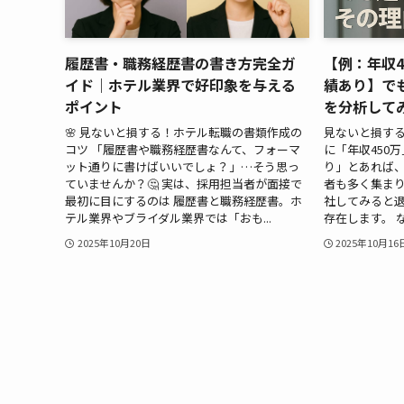
履歴書・職務経歴書の書き方完全ガ
【例：年収4
イド｜ホテル業界で好印象を与える
績あり】で
ポイント
を分析して
🌸 見ないと損する！ホテル転職の書類作成の
見ないと損する
コツ 「履歴書や職務経歴書なんて、フォーマ
に「年収450
ット通りに書けばいいでしょ？」…そう思っ
り」とあれば
ていませんか？🤔 実は、採用担当者が面接で
者も多く集ま
最初に目にするのは 履歴書と職務経歴書。ホ
社してみると
テル業界やブライダル業界では「おも...
存在します。 な
2025年10月20日
2025年10月16