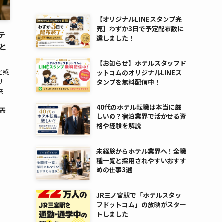
【オリジナルLINEスタンプ完
売】わずか3日で予定配布数に
テ
達しました！
と
【お知らせ】ホテルスタッフド
と感
ットコムのオリジナルLINEス
ナ
タンプを無料配信中！
来
40代のホテル転職は本当に厳
需
しいの？宿泊業界で活かせる資
格や経験を解説
未経験からホテル業界へ！全職
種一覧と採用されやすいおすす
めの仕事3選
JR三ノ宮駅で「ホテルスタッ
フドットコム」の放映がスター
トしました