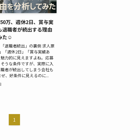
50万、週休2日、賞与実
も退職者が続出する理由
みた☺
「退職者続出」の裏側 求人票
万」「週休2日」「賞与実績あ
、魅力的に見えますよね。応募
りそうな条件ですが、実際に入
退職者が続出してしまう会社も
ぜ、好条件に見えるのに...
日
1