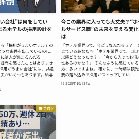
まい会社”は何をしてい
今この業界に入っても大丈夫？“ホ
まるホテルの採用設計を
ルサービス職”の未来を支える変化
は
する「採用がうまいホテル」の
「ホテル業界って、今どうなんだろう？」
ような条件を出しているのに、
じているあなたへ 「ホテル業界って、コロ
ルには人が集まるんだろ
以降どうなったの？」「今から入っても将
な疑問を感じたことはありませ
性あるのかな？」 そんなふうに感じている
は“採用がうまい会社”には、共通
方、多いですよね。 確かに、一時期は観光
工夫がいくつもあります。給与
要の落ち込みで採用がストップしてい...
2025年10月24日
日
ブログ