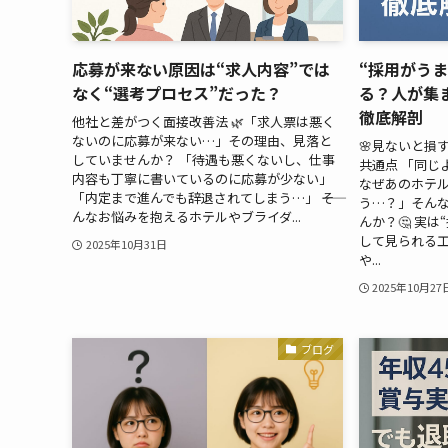
応募が来ない原因は“求人内容”では
“採用がう
なく“選考プロセス”だった？
る？人が集
徹底解剖
他社と差がつく面接改善法 🌿「求人票は悪く
ないのに応募が来ない…」その理由、見落と
🌸見ないと損
していませんか？ 「待遇も悪くないし、仕事
共通点 「同じ
内容も丁寧に書いているのに応募が少ない」
なぜあのホテ
「内定まで進んでも辞退されてしまう…」 ――そ
う…？」そん
んなお悩みを抱えるホテルやブライダ...
んか？🤔 実
して見られる
2025年10月31日
や...
2025年10月27
ブログ