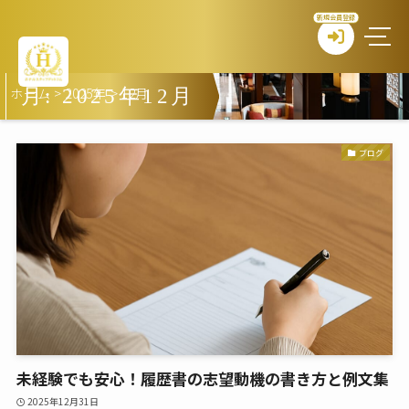
新規会員登録
ホーム
>
2025年
>
12月
月:
2025年12月
ブログ
未経験でも安心！履歴書の志望動機の書き方と例文集
2025年12月31日