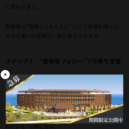
に変わります。
求職者は“理解してもらえた”という実感を持つと、
その企業への信頼が一気に高まります🌸
ステップ③｜“面接後フォロー”で印象を定着
面接後のメール返信ひとつでも、印象は左右されま
す。
「本日はありがとうございました。〇〇様の経験
を活かせるポジションがありそうで楽しみです」
――こんな一言があるだけで、応募者は“自分を見てく
れている”と感じます。