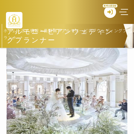
新規会員登録
ホーム
>
求人情報
>
長野県
>
アルモニービアンウェディングプ
アルモニービアンウェディン
ランナー
グプランナー