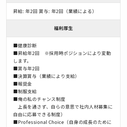
昇給: 年2回 賞与: 年2回（業績による）
福利厚生
■健康診断
■昇給年2回 ※採⽤時ポジションにより変動
します。
■賞与年2回
■決算賞与（業績により⽀給）
■報奨⾦
■制服支給
■俺の私のチャンス制度
上長を通さず、自らの意思で社内人材募集に
自由に応募できる制度）
■Professional Choice（自身の成長のために