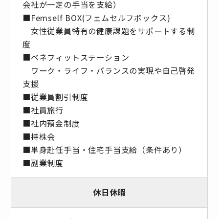
会社が⼀定の手当を支給）
■Femself BOX(フェムセルフボックス)
女性従業員特有の健康課題をサポートする制
度
■ベネフィットステーション
ワーク・ライフ・バランスの実現や自己啓発
支援
■従業員割引制度
■社員旅⾏
■社内預⾦制度
■持株会
■単身赴任手当・住宅手当支給（条件あり）
■副業制度
休日休暇