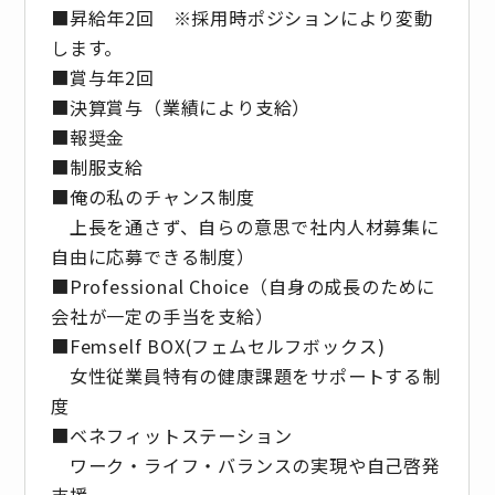
■昇給年2回 ※採⽤時ポジションにより変動
します。
■賞与年2回
■決算賞与（業績により⽀給）
■報奨⾦
■制服支給
■俺の私のチャンス制度
上長を通さず、自らの意思で社内人材募集に
自由に応募できる制度）
■Professional Choice（自身の成長のために
会社が⼀定の手当を支給）
■Femself BOX(フェムセルフボックス)
女性従業員特有の健康課題をサポートする制
度
■ベネフィットステーション
ワーク・ライフ・バランスの実現や自己啓発
支援