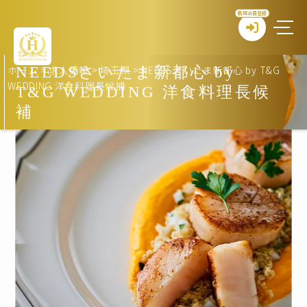
新規会員登録
ホーム
>
求人情報
>
埼玉県
>
NEEDSさいたま新都心 by T&G
NEEDSさいたま新都心 by
WEDDING 洋食料理長候補
T&G WEDDING 洋食料理長候
補