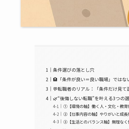
条件選びの落とし穴
🏨「条件が良い＝良い職場」ではな
💬転職者のリアル：「条件だけ見て
🌿“後悔しない転職”を叶える3つの
①【環境の軸】働く人・文化・教育
②【仕事内容の軸】やりがいと成長
③【生活とのバランス軸】無理なく