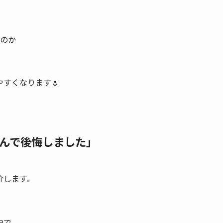
のか
すくなります🌷
選んで後悔しました」
介します。
由で、