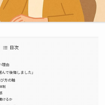
目次
い理由
選んで後悔しました」
選び方の軸
体制
感
働けるか