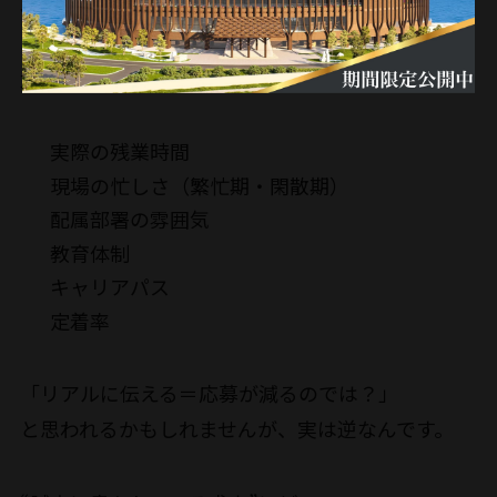
求人票を丁寧に書き直す
求職者が知りたい情報は意外とシンプルです。
実際の残業時間
現場の忙しさ（繁忙期・閑散期）
配属部署の雰囲気
教育体制
キャリアパス
定着率
「リアルに伝える＝応募が減るのでは？」
と思われるかもしれませんが、実は逆なんです。