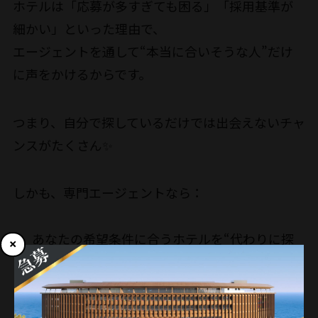
ホテルは「応募が多すぎても困る」「採用基準が
細かい」といった理由で、
エージェントを通して“本当に合いそうな人”だけ
に声をかけるからです。
つまり、自分で探しているだけでは出会えないチャ
ンスがたくさん✨
しかも、専門エージェントなら：
あなたの希望条件に合うホテルを“代わりに探
してくれる”
面接前に「このホテルは〇〇な雰囲気」とリア
ルな情報を教えてくれる