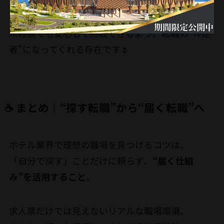
書類添削や面接練習も無料でサポート
未経験でも安心して挑戦できるよう、転職の“伴走
者”になってくれる存在です🌷
☕ まとめ｜“探す転職”から“届く転職”へ
ホテル業界で理想の職場を見つけるコツは、
「自分で探す」ことだけに頼らず、
“届く仕組
み”を活用すること
。
求人票だけでは見えないリアルな職場環境、