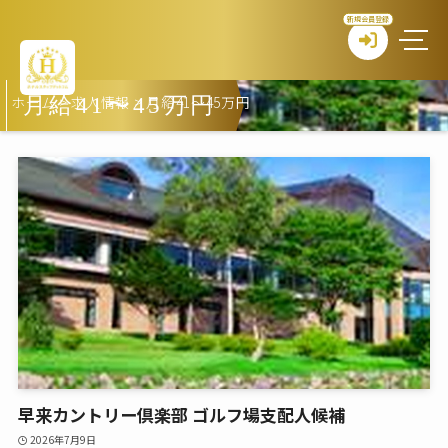
新規会員登録
ホーム
>
求人情報
>
月給41〜45万円
月給41〜45万円
早来カントリー倶楽部 ゴルフ場支配人候補
2026年7月9日