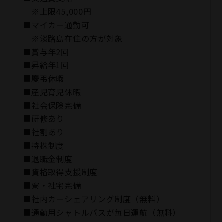
※上限45,000円
■マイカー通勤可
※淡路島在住の方が対象
■賞与年2回
■昇給年1回
■慶弔休暇
■産児育児休暇
■社会保険完備
■研修あり
■社割あり
■持株制度
■退職金制度
■資格取得支援制度
■寮・社宅完備
■社内カーシェアリング制度（無料）
■通勤用シャトルバスが毎日運航（無料）