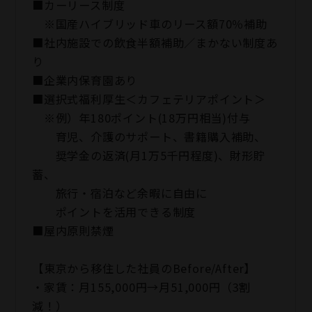
■カーリース制度
※国産ハイブリッド車のリース額70％補助
■社内施設での飲食半額補助／まかない制度あ
り
■企業内保育園あり
■選択式福利厚生＜カフェテリアポイント＞
※例）年180ポイント(18万円相当)付与
育児、介護のサポート、書籍購入補助、
奨学金の返済(月1万5千円程度)、財形貯
蓄、
旅行・宿泊など余暇に自由に
ポイントを活用できる制度
■屋内原則禁煙
【東京から移住した社員のBefore/After】
・家賃：月155,000円→月51,000円（3割
減！）