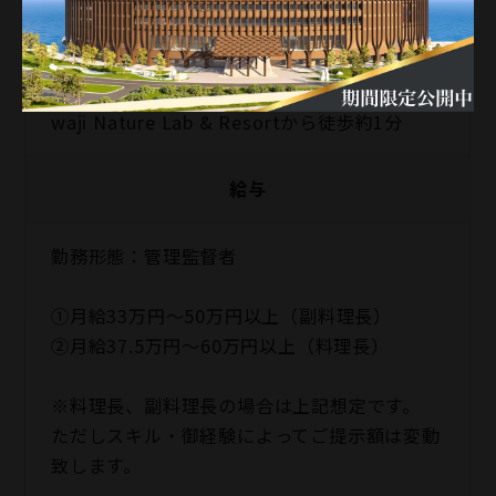
■通勤用シャトルバスが毎日運航（無料） / 【
車でお越しの場合 】 / ・淡路IC～約20分）【
バスでお越しの場合 】 / あわ神あわ姫バス A
waji Nature Lab & Resortから徒歩約1分
給与
勤務形態：管理監督者
①月給33万円～50万円以上（副料理長）
②月給37.5万円～60万円以上（料理長）
※料理長、副料理長の場合は上記想定です。
ただしスキル・御経験によってご提示額は変動
致します。