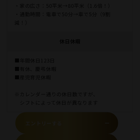
・家の広さ：50平米→80平米（1.6倍！）
・通勤時間：電車で50分→車で5分（9割
減！）
休日休暇
■年間休日123日
■有休、慶弔休暇
■産児育児休暇
※カレンダー通りの休日数ですが、
シフトによって休日が異なります
エントリーする