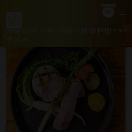
新規会員登録
ホーム
>
求人情報
>
兵庫県
>
農家レストラン 陽・燦燦料理長候
農家レストラン 陽・燦燦料理
補
長候補