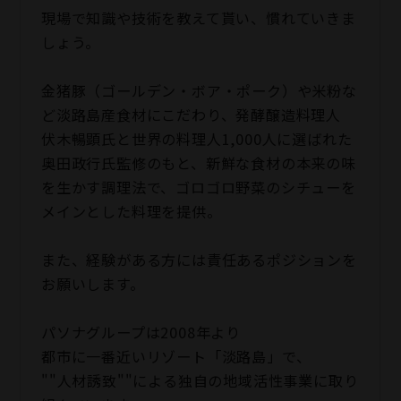
現場で知識や技術を教えて貰い、慣れていきま
しょう。
金猪豚（ゴールデン・ボア・ポーク）や米粉な
ど淡路島産食材にこだわり、発酵醸造料理人
伏木暢顕氏と世界の料理人1,000人に選ばれた
奥田政行氏監修のもと、新鮮な食材の本来の味
を生かす調理法で、ゴロゴロ野菜のシチューを
メインとした料理を提供。
また、経験がある方には責任あるポジションを
お願いします。
パソナグループは2008年より
都市に一番近いリゾート「淡路島」で、
""人材誘致""による独自の地域活性事業に取り