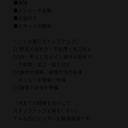
■調理
■メニューの企画
■お店作り
■スタッフの教育
＼こんな風にステップアップ／
[1]野菜の目利き・下処理・加工など
[2]肉・魚などのメイン食材の目利き、
下処理・加工・盛り付け
[3]食材の提案、調理方法の指導
メニューの提案・作成
[4]調理の全体を把握
「今までの経験を活かして
ステップアップを果たしたい」
そんな方にピッタリな職場環境です。