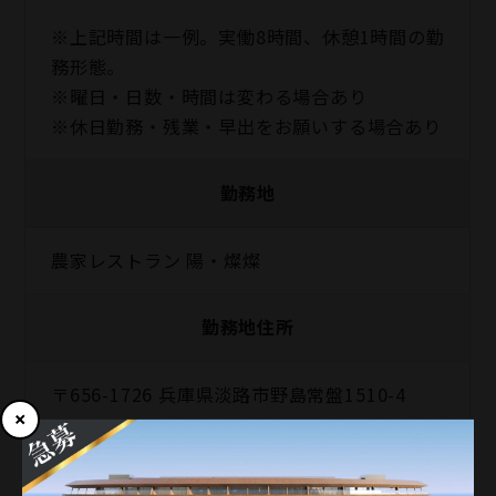
※上記時間は一例。実働8時間、休憩1時間の勤
務形態。
※曜日・日数・時間は変わる場合あり
※休日勤務・残業・早出をお願いする場合あり
勤務地
農家レストラン 陽・燦燦
勤務地住所
〒656-1726 兵庫県淡路市野島常盤1510-4
アクセス