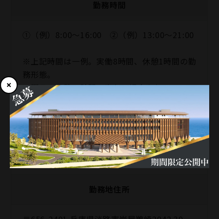
勤務時間
①（例）8:00～16:00 ②（例）13:00～21:00
※上記時間は一例。実働8時間、休憩1時間の勤
務形態。
※曜日・日数・時間は変わる場合あり
※休日勤務・残業・早出をお願いする場合あり
勤務地
THE PASONA natureverse retreat
勤務地住所
〒656-2401 兵庫県淡路市岩屋鵜崎2942 39