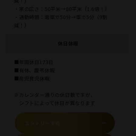
減！）
・家の広さ：50平米→80平米（1.6倍！）
・通勤時間：電車で50分→車で5分（9割
減！）
休日休暇
■年間休日123日
■有休、慶弔休暇
■産児育児休暇
※カレンダー通りの休日数ですが、
シフトによって休日が異なります
エントリーする