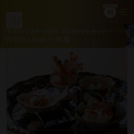
新規会員登録
ホーム
>
求人情報
>
兵庫県
>
THE PASONA natureverse retreat
THE PASONA natureverse
料理長候補
retreat料理長候補