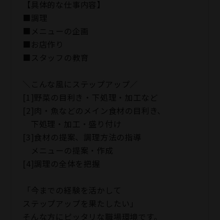
【具体的な仕事内容】
■調理
■メニューの企画
■お店作り
■スタッフの教育
＼こんな風にステップアップ／
[1]野菜の目利き・下処理・加工など
[2]肉・魚などのメイン食材の目利き、
下処理・加工・盛り付け
[3]食材の提案、調理方法の指導
メニューの提案・作成
[4]調理の全体を把握
「今までの経験を活かして
ステップアップを果たしたい」
そんな方にピッタリな職場環境です。