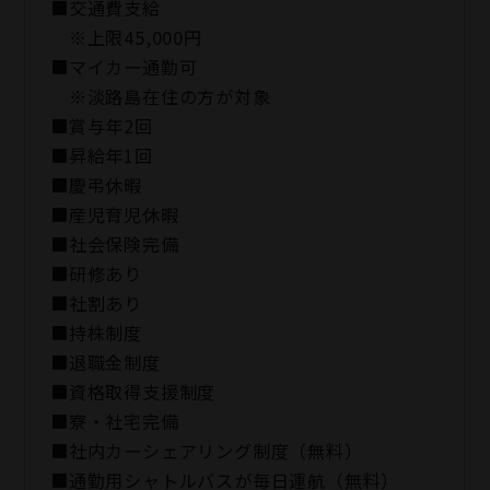
■交通費支給
※上限45,000円
■マイカー通勤可
※淡路島在住の方が対象
■賞与年2回
■昇給年1回
■慶弔休暇
■産児育児休暇
■社会保険完備
■研修あり
■社割あり
■持株制度
■退職金制度
■資格取得支援制度
■寮・社宅完備
■社内カーシェアリング制度（無料）
■通勤用シャトルバスが毎日運航（無料）