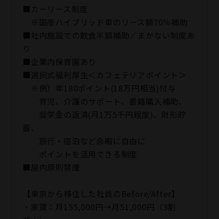
■カーリース制度
※国産ハイブリッド車のリース額70％補助
■社内施設での飲食半額補助／まかない制度あ
り
■企業内保育園あり
■選択式福利厚生＜カフェテリアポイント＞
※例）年180ポイント(18万円相当)付与
育児、介護のサポート、書籍購入補助、
奨学金の返済(月1万5千円程度)、財形貯
蓄、
旅行・宿泊など余暇に自由に
ポイントを活用できる制度
■屋内原則禁煙
【東京から移住した社員のBefore/After】
・家賃：月155,000円→月51,000円（3割