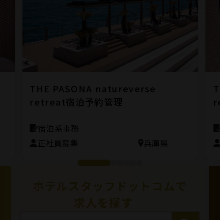
THE PASONA natureverse
T
retreat宿泊予約管理
r
宿泊系事務
正社員募集
兵庫県
ホテルスタッフドットコムで
求人を探す