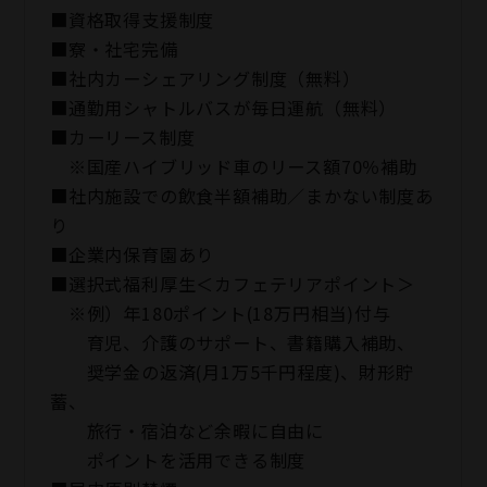
■資格取得支援制度
■寮・社宅完備
■社内カーシェアリング制度（無料）
■通勤用シャトルバスが毎日運航（無料）
■カーリース制度
※国産ハイブリッド車のリース額70％補助
■社内施設での飲食半額補助／まかない制度あ
り
■企業内保育園あり
■選択式福利厚生＜カフェテリアポイント＞
※例）年180ポイント(18万円相当)付与
育児、介護のサポート、書籍購入補助、
奨学金の返済(月1万5千円程度)、財形貯
蓄、
旅行・宿泊など余暇に自由に
ポイントを活用できる制度