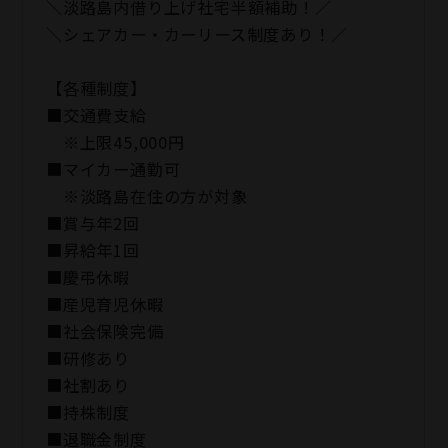
＼淡路島内借り上げ社宅半額補助！／
＼シェアカー・カーリース制度あり！／
【各種制度】
■交通費支給
※上限45,000円
■マイカー通勤可
※淡路島在住の方が対象
■賞与年2回
■昇給年1回
■慶弔休暇
■産児育児休暇
■社会保険完備
■研修あり
■社割あり
■持株制度
■退職金制度