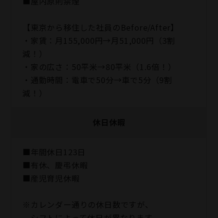
■屋内原則禁煙
【東京から移住した社員のBefore/After】
・家賃：月155,000円→月51,000円（3割
減！）
・家の広さ：50平米→80平米（1.6倍！）
・通勤時間：電車で50分→車で5分（9割
減！）
休日休暇
■年間休日123日
■有休、慶弔休暇
■産児育児休暇
※カレンダー通りの休日数ですが、
シフトによって休日が異なります