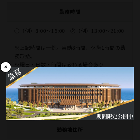
勤務時間
①（例）8:00～16:00 ②（例）13:00～21:00
※上記時間は一例。実働8時間、休憩1時間の勤
務形態。
※曜日・日数・時間は変わる場合あり
※休日勤務・残業・早出をお願いする場合あり
勤務地
淡路シェフガーデン By PASONA
勤務地住所