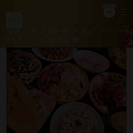
新規会員登録
ホーム
>
求人情報
>
兵庫県
>
淡路シェフガーデン By PASONA料
淡路シェフガーデン By
理長候補
PASONA料理長候補