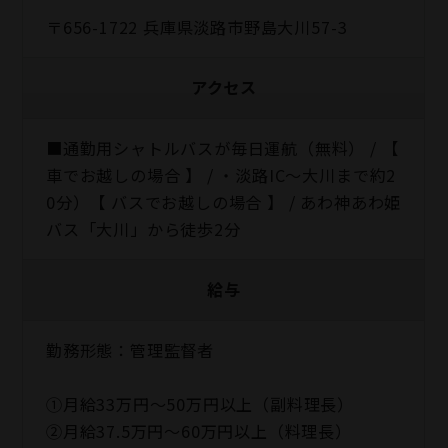
〒656-1722 兵庫県淡路市野島大川57-3
アクセス
■通勤用シャトルバスが毎日運航（無料） / 【
車でお越しの場合 】 / ・淡路IC～大川まで約2
0分）【 バスでお越しの場合 】 / あわ神あわ姫
バス「大川」から徒歩2分
給与
勤務形態：管理監督者
①月給33万円～50万円以上（副料理長）
②月給37.5万円～60万円以上（料理長）