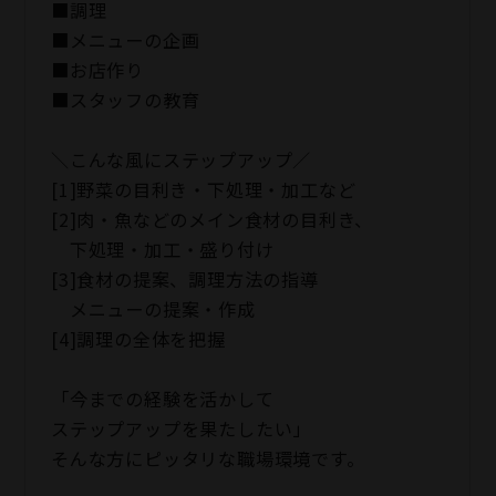
■調理
■メニューの企画
■お店作り
■スタッフの教育
＼こんな風にステップアップ／
[1]野菜の目利き・下処理・加工など
[2]肉・魚などのメイン食材の目利き、
下処理・加工・盛り付け
[3]食材の提案、調理方法の指導
メニューの提案・作成
[4]調理の全体を把握
「今までの経験を活かして
ステップアップを果たしたい」
そんな方にピッタリな職場環境です。