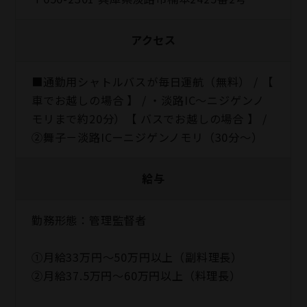
アクセス
■通勤用シャトルバスが毎日運航（無料） / 【
車でお越しの場合 】 / ・淡路IC～ニジゲンノ
モリまで約20分）【 バスでお越しの場合 】 /
②舞子－淡路ICーニジゲンノモリ（30分～）
給与
勤務形態：管理監督者
①月給33万円～50万円以上（副料理長）
②月給37.5万円～60万円以上（料理長）