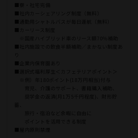
■寮・社宅完備
■社内カーシェアリング制度（無料）
■通勤用シャトルバスが毎日運航（無料）
■カーリース制度
※国産ハイブリッド車のリース額70％補助
■社内施設での飲食半額補助／まかない制度あ
り
■企業内保育園あり
■選択式福利厚生＜カフェテリアポイント＞
※例）年180ポイント(18万円相当)付与
育児、介護のサポート、書籍購入補助、
奨学金の返済(月1万5千円程度)、財形貯
蓄、
旅行・宿泊など余暇に自由に
ポイントを活用できる制度
■屋内原則禁煙