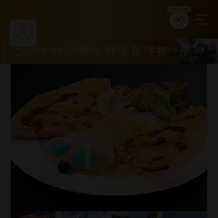
新規会員登録
ホーム
>
求人情報
>
兵庫県
>
ニジゲンノモリ料理長候補
ニジゲンノモリ料理長候補