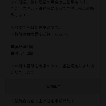
※料理長、副料理長の場合は上記想定です。
ただしスキル・御経験によってご提示額は変動
致します。
※残業手当は別途支給です。
※詳細は備考欄をご覧ください。
■昇給年1回
■賞与年2回
※年齢や経験を考慮のうえ、当社規定により決
定いたします
福利厚生
＼淡路島内借り上げ社宅半額補助！／