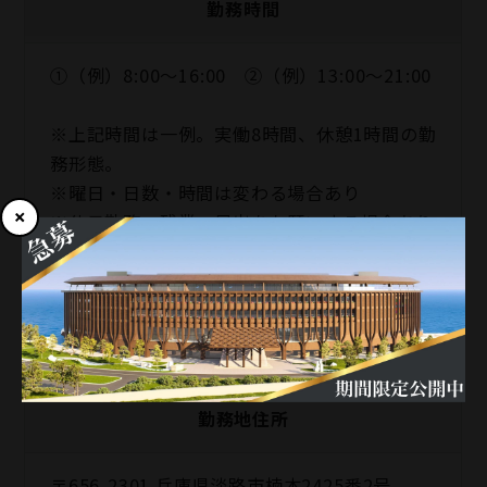
勤務時間
①（例）8:00～16:00 ②（例）13:00～21:00
※上記時間は一例。実働8時間、休憩1時間の勤
務形態。
※曜日・日数・時間は変わる場合あり
※休日勤務・残業・早出をお願いする場合あり
勤務地
ニジゲンノモリ
勤務地住所
〒656-2301 兵庫県淡路市楠本2425番2号