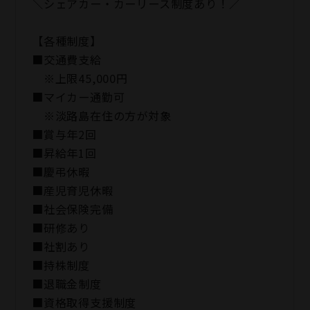
＼シェアカー・カーリース制度あり！／
【各種制度】
■交通費支給
※上限45,000円
■マイカー通勤可
※淡路島在住の方が対象
■賞与年2回
■昇給年1回
■慶弔休暇
■産児育児休暇
■社会保険完備
■研修あり
■社割あり
■持株制度
■退職金制度
■資格取得支援制度