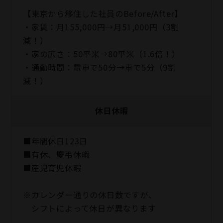
【東京から移住した社員のBefore/After】
・家賃：月155,000円→月51,000円（3割
減！）
・家の広さ：50平米→80平米（1.6倍！）
・通勤時間：電車で50分→車で5分（9割
減！）
休日休暇
■年間休日123日
■有休、慶弔休暇
■産児育児休暇
※カレンダー通りの休日数ですが、
シフトによって休日が異なります