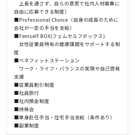
上長を通さず、自らの意思で社内人材募集に
自由に応募できる制度）
■Professional Choice（自身の成長のために
会社が⼀定の手当を支給）
■Femself BOX(フェムセルフボックス)
女性従業員特有の健康課題をサポートする制
度
■ベネフィットステーション
ワーク・ライフ・バランスの実現や自己啓発
支援
■従業員割引制度
■社員旅⾏
■社内預⾦制度
■持株会
■単身赴任手当・住宅手当支給（条件あり）
■副業制度