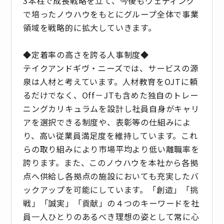
3本柱で成長戦略を立て、今後もウェディング
で培ったノウハウをもとにグループ全体で事業
領域を戦略的に拡大していきます。
◆定着率の高さを誇る人事制度◆
テイクアンドギヴ・ニーズでは、サービスの源
泉は人材と考えています。人材教育をOJTに頼
るだけでなく、Off－JTも含めた独自のトレー
ニングカリキュラムを設計し社員自身がキャリ
アを選択できる制度や、表彰等の仕組みによ
り、高い従業員満足度を維持しています。これ
らの取り組みにより市場平均より低い離職率を
誇ります。また、このノウハウを本社から各拠
点へ供給し各拠点の施設においても充実したバ
ックアップを可能にしています。「創造」「挑
戦」「誠実」「貢献」の４つのキーワードを社
員一人ひとりのあるべき理想の姿として常に心