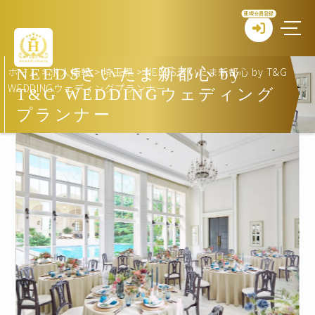
新規会員登録
ホーム
>
求人情報
>
埼玉県
>
NEEDSさいたま新都心 by T&G
NEEDSさいたま新都心 by
WEDDINGウェディングプランナー
T&G WEDDINGウェディング
プランナー