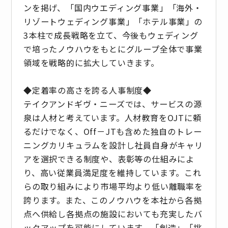
ンを掲げ、「国内ウエディング事業」「海外・
リゾートウェディング事業」「ホテル事業」の
3本柱で成長戦略を立て、今後もウェディング
で培ったノウハウをもとにグループ全体で事業
領域を戦略的に拡大していきます。
◆定着率の高さを誇る人事制度◆
テイクアンドギヴ・ニーズでは、サービスの源
泉は人材と考えています。人材教育をOJTに頼
るだけでなく、Off－JTも含めた独自のトレー
ニングカリキュラムを設計し社員自身がキャリ
アを選択できる制度や、表彰等の仕組みによ
り、高い従業員満足度を維持しています。これ
らの取り組みにより市場平均より低い離職率を
誇ります。また、このノウハウを本社から各拠
点へ供給し各拠点の施設においても充実したバ
ックアップを可能にしています。「創造」「挑