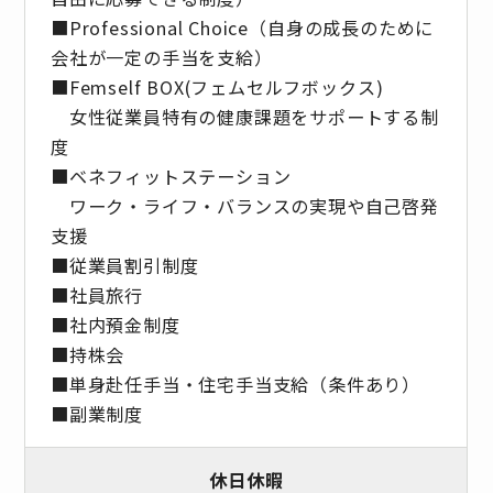
■Professional Choice（自身の成長のために
会社が⼀定の手当を支給）
■Femself BOX(フェムセルフボックス)
女性従業員特有の健康課題をサポートする制
度
■ベネフィットステーション
ワーク・ライフ・バランスの実現や自己啓発
支援
■従業員割引制度
■社員旅⾏
■社内預⾦制度
■持株会
■単身赴任手当・住宅手当支給（条件あり）
■副業制度
休日休暇