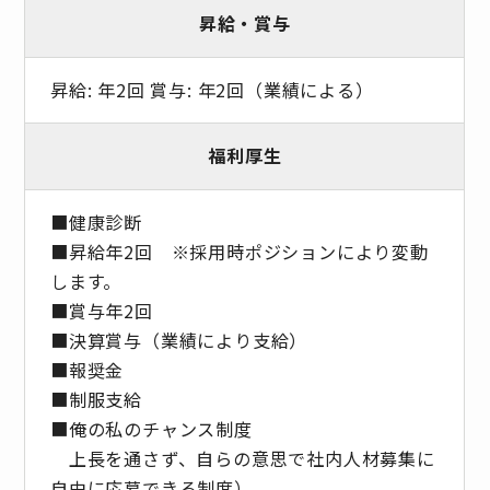
昇給・賞与
昇給: 年2回 賞与: 年2回（業績による）
福利厚生
■健康診断
■昇給年2回 ※採⽤時ポジションにより変動
します。
■賞与年2回
■決算賞与（業績により⽀給）
■報奨⾦
■制服支給
■俺の私のチャンス制度
上長を通さず、自らの意思で社内人材募集に
自由に応募できる制度）