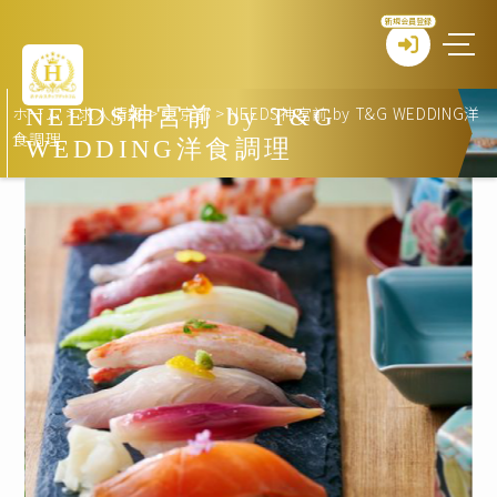
新規会員登録
ホーム
>
求人情報
>
東京都
>
NEEDS神宮前 by T&G WEDDING洋
NEEDS神宮前 by T&G
食調理
WEDDING洋食調理