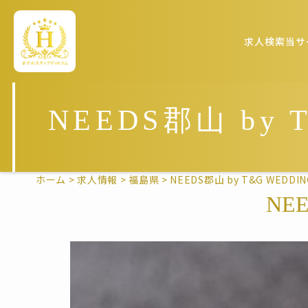
求人検索
当サ
NEEDS郡山 by
ホーム
>
求人情報
>
福島県
>
NEEDS郡山 by T&G WEDD
NE