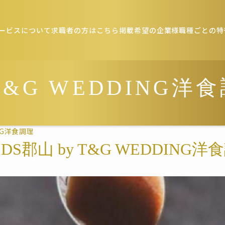
ービスについて
求職者の方はこちら
掲載希望の企業様
職種ごとの特
 T&G WEDDING洋
ING洋食調理
EDS郡山 by T&G WEDDING洋