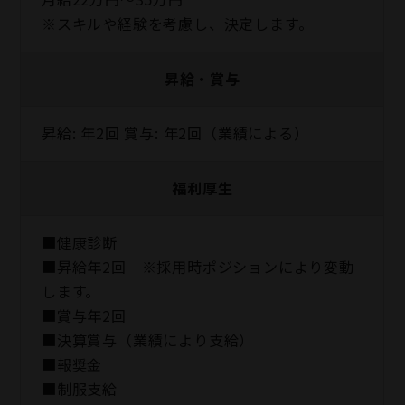
※スキルや経験を考慮し、決定します。
昇給・賞与
昇給: 年2回 賞与: 年2回（業績による）
福利厚生
■健康診断
■昇給年2回 ※採⽤時ポジションにより変動
します。
■賞与年2回
■決算賞与（業績により⽀給）
■報奨⾦
■制服支給