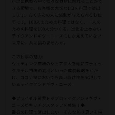
料理に携わる中で様々な食材に触れることがで
きる環境で、お客様の大切な1日を料理で演出
します。たくさんの人に感動が与えられるお仕
事です。100人のための料理ではなく、一人の
ための料理を100人分つくる。進化を止めない
テイクアンドギヴ・ニーズにしか見えていない
未来に、共に挑みませんか。
この仕事の魅力:
ウェディング市場のシェア拡大を軸にブティッ
クホテル市場の創出といった成長戦略をかか
げ、コロナ禍においても高い収益性を実現して
いるテイクアンドギヴ・ニーズ。
◆ブライダル業界トップのテイクアンドギヴ・
ニーズがキッチンスタッフを募集！◆
最高の料理で演出したい―そんな熱き思いを持