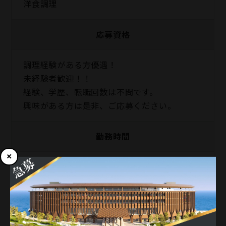
洋食調理
応募資格
調理経験がある方優遇！
未経験者歓迎！！
経験、学歴、転職回数は不問です。
興味がある方は是非、ご応募ください。
勤務時間
10時00分〜21時00分 シフト制（休憩1時間）
※宴席日、繁忙期により変動あり ※出勤時
間、勤務時間は、拠点により異なります
勤務地