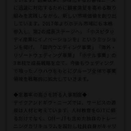
に迅速に対応するために顧客満足を高める取り
組みを実践しながら、新しい市場価値を創り出
しています。2017年よりホテル市場にも本格
参入し、第2の成長ステージへ。「ホスピタリ
ティ産業にイノベーションを」というミッショ
ンを掲げ、「国内ウエディング事業」「海外・
リゾートウェディング事業」「ホテル事業」の
3本柱で成長戦略を立て、今後もウェディング
で培ったノウハウをもとにグループ全体で事業
領域を戦略的に拡大していきます。
◆定着率の高さを誇る人事制度◆
テイクアンドギヴ・ニーズでは、サービスの源
泉は人材と考えています。人材教育をOJTに頼
るだけでなく、Off－JTも含めた独自のトレー
ニングカリキュラムを設計し社員自身がキャリ