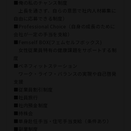
■俺の私のチャンス制度
上長を通さず、自らの意思で社内人材募集に
自由に応募できる制度）
■Professional Choice（自身の成長のために
会社が⼀定の手当を支給）
■Femself BOX(フェムセルフボックス)
女性従業員特有の健康課題をサポートする制
度
■ベネフィットステーション
ワーク・ライフ・バランスの実現や自己啓発
支援
■従業員割引制度
■社員旅⾏
■社内預⾦制度
■持株会
■単身赴任手当・住宅手当支給（条件あり）
■副業制度