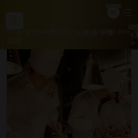
新規会員登録
ホーム
>
求人情報
>
兵庫県
>
アルモニーアッシュ姫路洋食調理
アルモニーアッシュ姫路洋食
調理