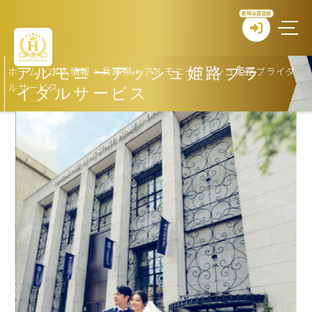
新規会員登録
ホーム
>
求人情報
>
兵庫県
>
アルモニーアッシュ姫路ブライダ
アルモニーアッシュ姫路ブラ
ルサービス
イダルサービス