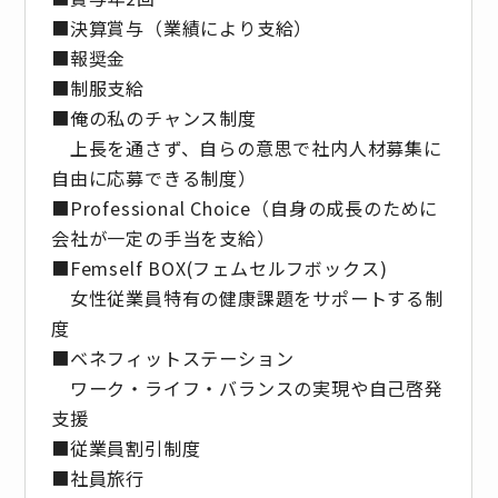
■決算賞与（業績により⽀給）
■報奨⾦
■制服支給
■俺の私のチャンス制度
上長を通さず、自らの意思で社内人材募集に
自由に応募できる制度）
■Professional Choice（自身の成長のために
会社が⼀定の手当を支給）
■Femself BOX(フェムセルフボックス)
女性従業員特有の健康課題をサポートする制
度
■ベネフィットステーション
ワーク・ライフ・バランスの実現や自己啓発
支援
■従業員割引制度
■社員旅⾏