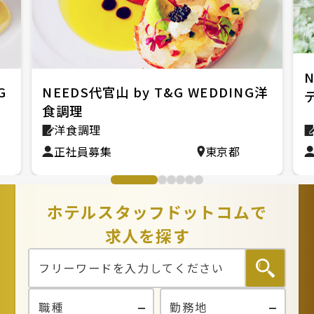
N
G
NEEDS代官山 by T&G WEDDING洋
食調理
洋食調理
正社員募集
東京都
ホテルスタッフドットコムで
求人を探す