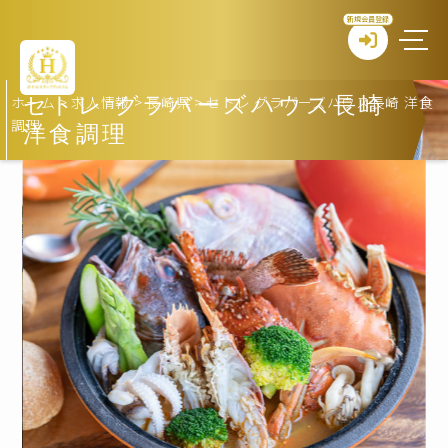
新規会員登録
ホーム
>
求人情報
>
長崎県
>
セトレ グラバーズハウス長崎 洋食
セトレ グラバーズハウス長崎
調理
洋食調理