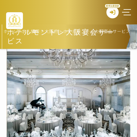
新規会員登録
ホーム
>
求人情報
>
大阪府
>
ホテルモントレ大阪宴会サービス
ホテルモントレ大阪宴会サー
ビス