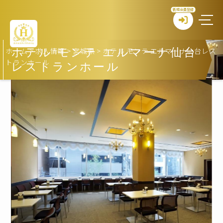
新規会員登録
ホーム
>
求人情報
>
宮城県
>
ホテル モンテ エルマーナ仙台レス
ホテル モンテ エルマーナ仙台
トランホール
レストランホール