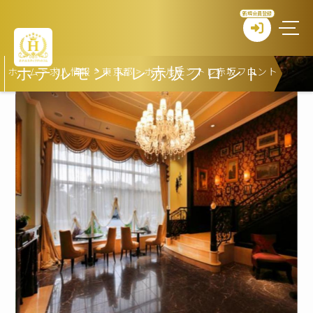
新規会員登録
ホーム
>
求人情報
>
東京都
>
ホテルモントレ赤坂フロント
ホテルモントレ赤坂フロント