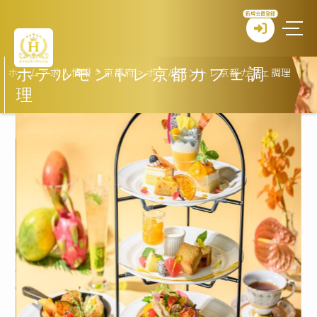
新規会員登録
ホーム
>
求人情報
>
京都府
>
ホテルモントレ京都カフェ調理
ホテルモントレ京都カフェ調
理