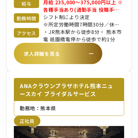
月給 235,000～375,000円以上 ※
給与
各種手当あり(通勤手当 役職手当
家族手当 父母子家庭手当etc) ※
シフト制により決定
勤務時間
昇給年2回 / 賞与年２回 ※交通費
※所定労働時間7時間30分／休憩
支給 (上限3万円/月)まで ※経験、
60分
・JR熊本駅から徒歩8分・ 熊本市
アクセス
スキル、年齢を考慮の上、同社規
電 祇園橋電停から徒歩で約1分
定により優遇
求人詳細を見る
ANAクラウンプラザホテル熊本ニュ
ースカイ ブライダルサービス
勤務地：熊本県
正社員