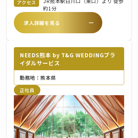
験・年齢などを考慮した上で当社
勤時間、勤務時間は、拠点により
JR熊本駅白川口（東口）より 徒歩
アクセス
規定により決定致します。
異なります
約1分
求人詳細を見る
NEEDS熊本 by T&G WEDDINGブラ
イダルサービス
勤務地：熊本県
正社員