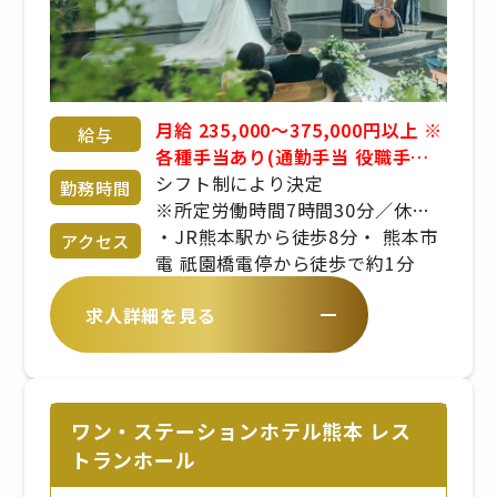
月給 235,000～375,000円以上 ※
給与
各種手当あり(通勤手当 役職手当
家族手当 父母子家庭手当etc) ※
シフト制により決定
勤務時間
昇給年2回 / 賞与年２回 ※交通費
※所定労働時間7時間30分／休憩
支給 (上限3万円/月)まで ※経験、
60分
・JR熊本駅から徒歩8分・ 熊本市
アクセス
スキル、年齢を考慮の上、同社規
電 祇園橋電停から徒歩で約1分
定により優遇
求人詳細を見る
ワン・ステーションホテル熊本 レス
トランホール