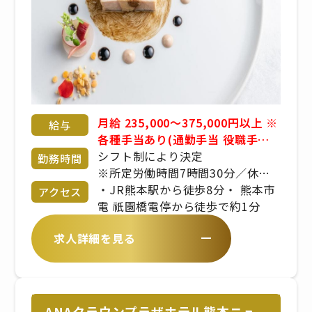
月給 235,000～375,000円以上 ※
給与
各種手当あり(通勤手当 役職手当
家族手当 父母子家庭手当etc) ※
シフト制により決定
勤務時間
昇給年2回 / 賞与年２回 ※交通費
※所定労働時間7時間30分／休憩
支給 (上限3万円/月)まで ※経験、
60分
・JR熊本駅から徒歩8分・ 熊本市
アクセス
スキル、年齢を考慮の上、同社規
電 祇園橋電停から徒歩で約1分
定により優遇
求人詳細を見る
ANAクラウンプラザホテル熊本ニュ