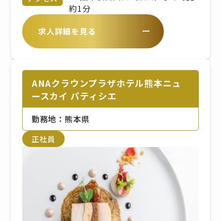
時間は、拠点により異なります
約1分
求人詳細を見る
ANAクラウンプラザホテル熊本ニュ
ースカイ パティシエ
勤務地：熊本県
正社員