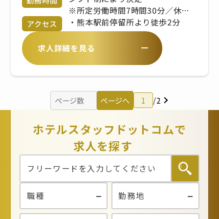
勤務時間
昇給年2回 / 賞与年２回 ※交通費
※所定労働時間7時間30分／休憩
支給 (上限3万円/月)まで ※経験、
60分
・熊本駅前停留所より徒歩2分
アクセス
スキル、年齢を考慮の上、同社規
定により優遇
求人詳細を見る
ページへ
1
/
2
ホテルスタッフドットコムで
求人を探す