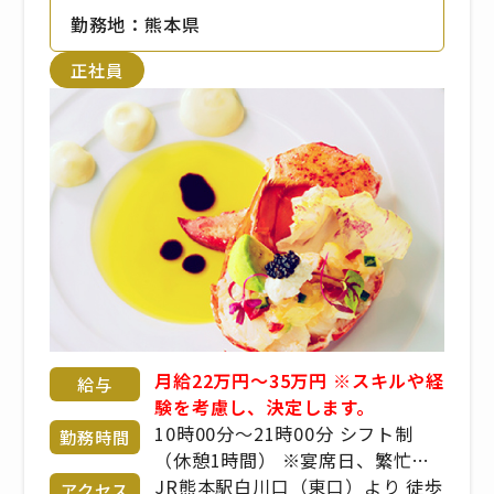
勤務地：熊本県
正社員
月給22万円～35万円 ※スキルや経
給与
験を考慮し、決定します。
10時00分〜21時00分 シフト制
勤務時間
（休憩1時間） ※宴席日、繁忙期
により変動あり ※出勤時間、勤務
JR熊本駅白川口（東口）より 徒歩
アクセス