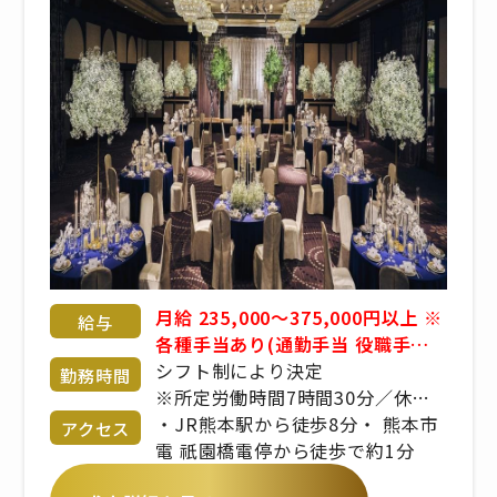
月給 235,000～375,000円以上 ※
給与
各種手当あり(通勤手当 役職手当
家族手当 父母子家庭手当etc) ※
シフト制により決定
勤務時間
昇給年2回 / 賞与年２回 ※交通費
※所定労働時間7時間30分／休憩
支給 (上限3万円/月)まで ※経験、
60分
・JR熊本駅から徒歩8分・ 熊本市
アクセス
スキル、年齢を考慮の上、同社規
電 祇園橋電停から徒歩で約1分
定により優遇