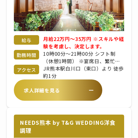
月給22万円～35万円 ※スキルや経
給与
験を考慮し、決定します。
10時00分〜21時00分 シフト制
勤務時間
（休憩1時間） ※宴席日、繁忙期
により変動あり ※出勤時間、勤務
JR熊本駅白川口（東口）より 徒歩
アクセス
時間は、拠点により異なります
約1分
求人詳細を見る
NEEDS熊本 by T&G WEDDING洋食
調理