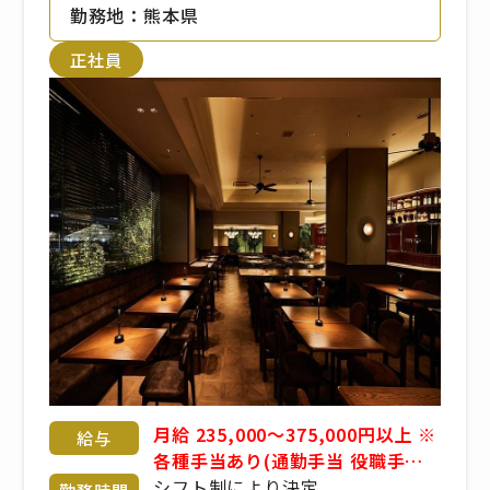
勤務地：熊本県
正社員
月給 235,000～375,000円以上 ※
給与
各種手当あり(通勤手当 役職手当
家族手当 父母子家庭手当etc) ※
シフト制により決定