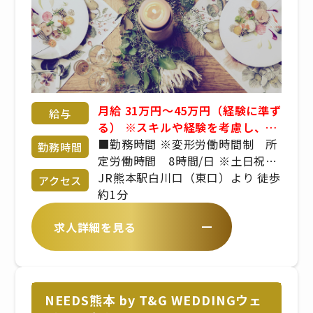
月給 31万円～45万円（経験に準ず
給与
る） ※スキルや経験を考慮し、決
定します。
■勤務時間 ※変形労働時間制 所
勤務時間
定労働時間 8時間/日 ※土日祝日
は運用上、休日とはなりません シ
JR熊本駅白川口（東口）より 徒歩
アクセス
フト制（休憩1時間） ※宴席日、
約1分
繁忙期により変動あり ※出勤時
求人詳細を見る
間、勤務時間は、拠点により異な
ります
NEEDS熊本 by T&G WEDDINGウェ