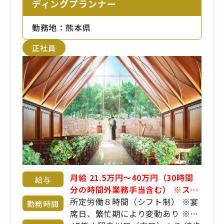
ディングプランナー
勤務地：熊本県
正社員
月給 21.5万円～40万円（30時間
給与
分の時間外業務手当含む） ※スキ
ルや経験を考慮し、決定します。
所定労働８時間（シフト制） ※宴
勤務時間
年収例：420万（入社3年） ＊経
席日、繁忙期により変動あり ※出