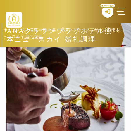
新規会員登録
ホーム
>
求人情報
>
熊本県
>
ANAクラウンプラザホテル熊本ニ
ANAクラウンプラザホテル熊
ュースカイ 婚礼調理
本ニュースカイ 婚礼調理