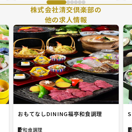
株式会社清交倶楽部の
他の求人情報
おもてなしDINING福亭和食調理
S
和食調理