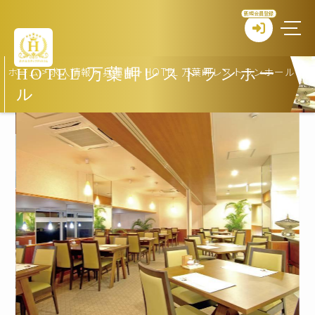
新規会員登録
ホーム
>
求人情報
>
兵庫県
>
HOTEL 万葉岬レストランホール
HOTEL 万葉岬レストランホー
ル