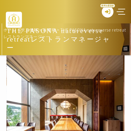
新規会員登録
ホーム
>
求人情報
>
兵庫県
>
THE PASONA natureverse retreat
THE PASONA natureverse
レストランマネージャー
retreatレストランマネージャ
ー