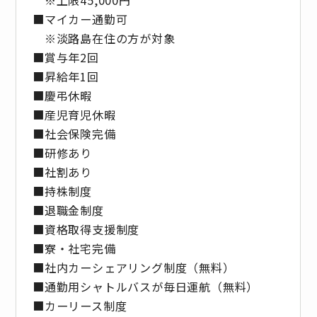
■マイカー通勤可
※淡路島在住の方が対象
■賞与年2回
■昇給年1回
■慶弔休暇
■産児育児休暇
■社会保険完備
■研修あり
■社割あり
■持株制度
■退職金制度
■資格取得支援制度
■寮・社宅完備
■社内カーシェアリング制度（無料）
■通勤用シャトルバスが毎日運航（無料）
■カーリース制度