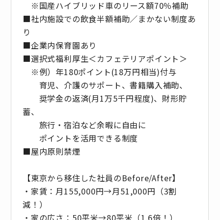
※国産ハイブリッド車のリース額70％補助
■社内施設での飲食半額補助／まかない制度あ
り
■企業内保育園あり
■選択式福利厚生＜カフェテリアポイント＞
※例）年180ポイント(18万円相当)付与
育児、介護のサポート、書籍購入補助、
奨学金の返済(月1万5千円程度)、財形貯
蓄、
旅行・宿泊など余暇に自由に
ポイントを活用できる制度
■屋内原則禁煙
【東京から移住した社員のBefore/After】
・家賃：月155,000円→月51,000円（3割
減！）
・家の広さ：50平米→80平米（1.6倍！）