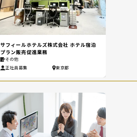
サフィールホテルズ株式会社 ホテル宿泊
ザ・ウ
プラン販売促進業務
ショッ
その他
その
正社員募集
東京都
正社