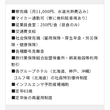
■寮完備（月11,000円、水道光熱費込み）
■マイカー通勤可（寮に無料駐車場あり）
■従業員食堂：250円/食（昼食のみ）
■交通費支給
■社会保険完備（雇用保険・厚生年金・労災保
険・健康保険）
■各種慶弔見舞金
■旅行業保険組合加盟保養所・娯楽施設等利用
割引
■各グループホテル（北海道、神戸、沖縄）
ゴルフ場（北海道）の社員特別優待制度
■インフルエンザ予防接種補助
■定年63歳
■定年後の再雇用制度