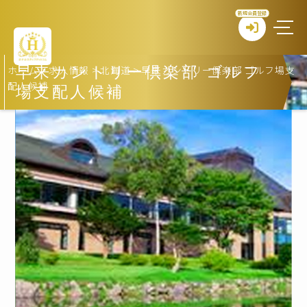
新規会員登録
ホーム
>
求人情報
>
北海道
>
早来カントリー倶楽部 ゴルフ場支
早来カントリー倶楽部 ゴルフ
配人候補
場支配人候補