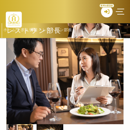
新規会員登録
ホーム
>
求人情報
>
レストラン部長
レストラン部長