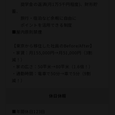
奨学金の返済(月1万5千円程度)、財形貯
蓄、
旅行・宿泊など余暇に自由に
ポイントを活用できる制度
■屋内原則禁煙
【東京から移住した社員のBefore/After】
・家賃：月155,000円→月51,000円（3割
減！）
・家の広さ：50平米→80平米（1.6倍！）
・通勤時間：電車で50分→車で5分（9割
減！）
休日休暇
■年間休日123日