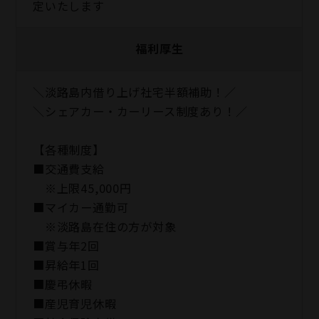
定いたします
福利厚生
＼淡路島内借り上げ社宅半額補助！／
＼シェアカー・カーリース制度あり！／
【各種制度】
■交通費支給
※上限45,000円
■マイカー通勤可
※淡路島在住の方が対象
■賞与年2回
■昇給年1回
■慶弔休暇
■産児育児休暇