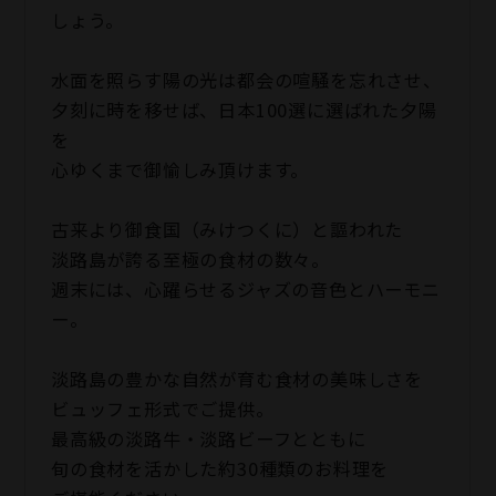
しょう。
水面を照らす陽の光は都会の喧騒を忘れさせ、
夕刻に時を移せば、日本100選に選ばれた夕陽
を
心ゆくまで御愉しみ頂けます。
古来より御食国（みけつくに）と謳われた
淡路島が誇る至極の食材の数々。
週末には、心躍らせるジャズの音色とハーモニ
ー。
淡路島の豊かな自然が育む食材の美味しさを
ビュッフェ形式でご提供。
最高級の淡路牛・淡路ビーフとともに
旬の食材を活かした約30種類のお料理を