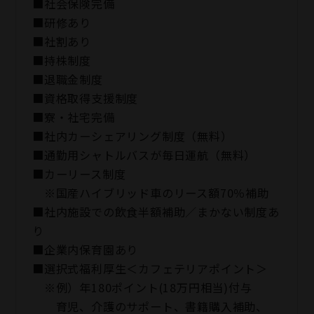
■社会保険完備
■研修あり
■社割あり
■持株制度
■退職金制度
■資格取得支援制度
■寮・社宅完備
■社内カーシェアリング制度（無料）
■通勤用シャトルバスが毎日運航（無料）
■カーリース制度
※国産ハイブリッド車のリース額70％補助
■社内施設での飲食半額補助／まかない制度あ
り
■企業内保育園あり
■選択式福利厚生＜カフェテリアポイント＞
※例）年180ポイント(18万円相当)付与
育児、介護のサポート、書籍購入補助、