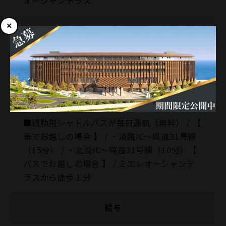
オーシャンテラス
勤務地住所
〒656-1721 兵庫県淡路市野島蟇浦816
アクセス
■通勤用シャトルバスが毎日運航（無料） / 【
車でお越しの場合 】 / ・淡路IC～県道31号線
（15分） / ・北淡IC～県道31号線（10分）【
バスでお越しの場合 】 / ミエレオーシャンテ
ラスから徒歩１分
給与