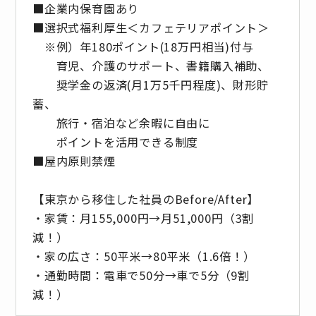
■企業内保育園あり
■選択式福利厚生＜カフェテリアポイント＞
※例）年180ポイント(18万円相当)付与
育児、介護のサポート、書籍購入補助、
奨学金の返済(月1万5千円程度)、財形貯
蓄、
旅行・宿泊など余暇に自由に
ポイントを活用できる制度
■屋内原則禁煙
【東京から移住した社員のBefore/After】
・家賃：月155,000円→月51,000円（3割
減！）
・家の広さ：50平米→80平米（1.6倍！）
・通勤時間：電車で50分→車で5分（9割
減！）