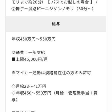
モリまで約20分）【 バスでお越しの場合 】 /
②舞子－淡路ICーニジゲンノモリ（30分～）
給与
年収450万円～550万円
交通費：一部支給
■上限45,000円/月
※マイカー通勤は淡路島在住の方のみ許可
◇月給28～41万円
◇年収450～550万円（月給＋管理職手当＋賞
与）