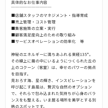
具体的なお仕事内容
￣￣￣￣￣￣￣￣￣￣
■店舗スタッフのマネジメント・指導育成
■売上管理・コスト管理
■集客施策の立案・実行
■顧客満足度向上のための取り組み
■サービスオペレーションの効率化 等
神秘のエネルギーに満ちあふれる東経135°。
その線上に繭の中にいるようにつくられた丘の
上のコクーン（客室）は、幸せのパワーの拠点
を目指す。
見おろす海、星の輝き、インスピレーションを
呼び起こす島風は、贅沢な自然のオプション
で、それらで包み込まれた気持ちが心身のバラ
ンスをも整える。いま居る場所を美学とする別
格のスポットです。