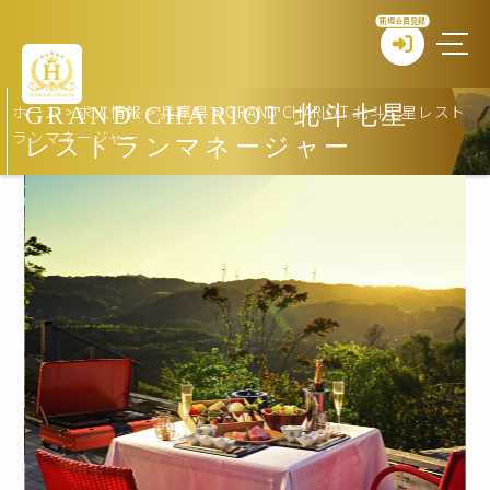
新規会員登録
ホーム
>
求人情報
>
兵庫県
>
GRAND CHARIOT 北斗七星レスト
GRAND CHARIOT 北斗七星
ランマネージャー
レストランマネージャー