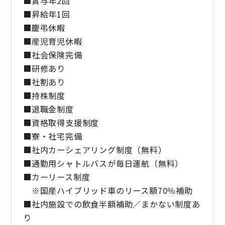
■賞与年2回
■昇給年1回
■慶弔休暇
■産児育児休暇
■社会保険完備
■研修あり
■社割あり
■持株制度
■退職金制度
■資格取得支援制度
■寮・社宅完備
■社内カーシェアリング制度（無料）
■通勤用シャトルバスが毎日運航（無料）
■カーリース制度
※国産ハイブリッド車のリース額70％補助
■社内施設での飲食半額補助／まかない制度あ
り