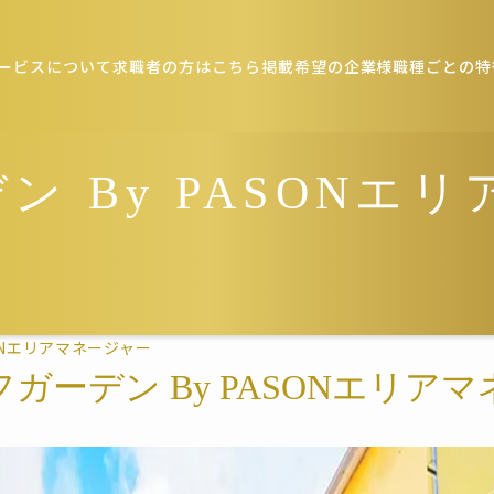
ービスについて
求職者の方はこちら
掲載希望の企業様
職種ごとの特
 By PASONエ
ONエリアマネージャー
ガーデン By PASONエリア