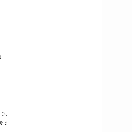
す。
。
ぼり、
設で